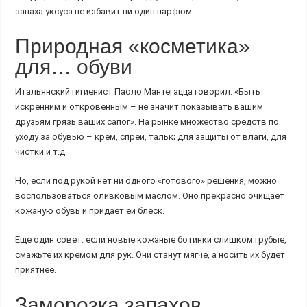
запаха уксуса не избавит ни один парфюм.
Природная «косметика»
для… обуви
Итальянский гигиенист Паоло Мантегацца говорил: «Быть
искренним и откровенным – не значит показывать вашим
друзьям грязь ваших сапог». На рынке множество средств по
уходу за обувью – крем, спрей, тальк; для защиты от влаги, для
чистки и т.д.
Но, если под рукой нет ни одного «готового» решения, можно
воспользоваться оливковым маслом. Оно прекрасно очищает
кожаную обувь и придает ей блеск.
Еще один совет: если новые кожаные ботинки слишком грубые,
смажьте их кремом для рук. Они станут мягче, а носить их будет
приятнее.
Заморозка запахов