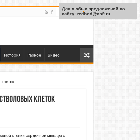
Для любых предложений по
сайту: redbod@cp9.ru
История
Разное
Видео
 клеток
стволовых клеток
ружной стенки сердечной мышцы с