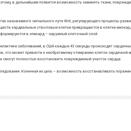
этому, в дальнейшем появится возможность заменять ткани, поврежд
так называемого сигнального пути Wnt, регулирующего процессы развит
ществ кардиальные стволовые клетки превращаются в клетки миокарда
сформируются в эпикард – наружный клеточный слой.
илактике заболеваний, в США каждые 43 секунды происходит сердечны
ов, что может привести к необратимому отмиранию клеток сердечной 
а смогут полностью восстановить поврежденный участок сердца.
ледования. Конечная их цель – возможность восстанавливать поражен