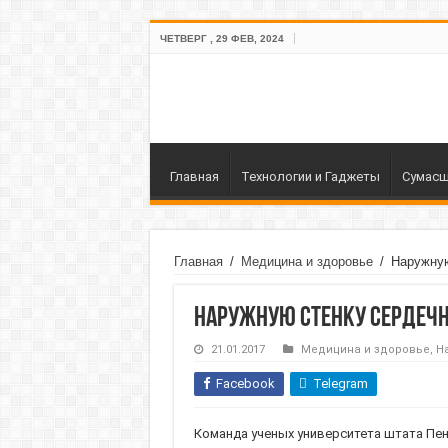
ЧЕТВЕРГ , 29 ФЕВ, 2024
Главная
Технологии и Гаджеты
Сумасш
Главная
/
Медицина и здоровье
/
Наружную
Наружную стенку сердеч
21.01.2017
Медицина и здоровье
,
Н
Facebook
Telegram
Команда ученых университета штата Пен