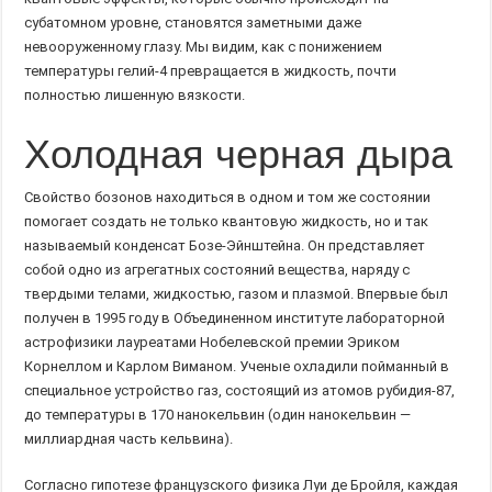
субатомном уровне, становятся заметными даже
невооруженному глазу. Мы видим, как с понижением
температуры гелий-4 превращается в жидкость, почти
полностью лишенную вязкости.
Холодная черная дыра
Свойство бозонов находиться в одном и том же состоянии
помогает создать не только квантовую жидкость, но и так
называемый конденсат Бозе-Эйнштейна. Он представляет
собой одно из агрегатных состояний вещества, наряду с
твердыми телами, жидкостью, газом и плазмой. Впервые был
получен в 1995 году в Объединенном институте лабораторной
астрофизики лауреатами Нобелевской премии Эриком
Корнеллом и Карлом Виманом. Ученые охладили пойманный в
специальное устройство газ, состоящий из атомов рубидия-87,
до температуры в 170 нанокельвин (один нанокельвин —
миллиардная часть кельвина).
Согласно гипотезе французского физика Луи де Бройля, каждая