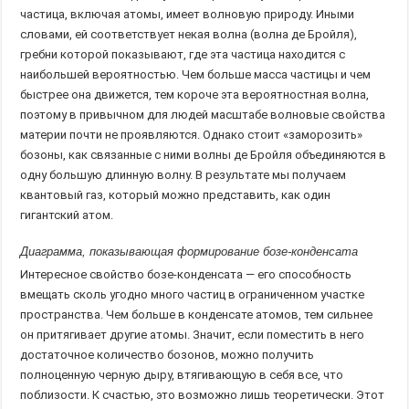
частица, включая атомы, имеет волновую природу. Иными
словами, ей соответствует некая волна (волна де Бройля),
гребни которой показывают, где эта частица находится с
наибольшей вероятностью. Чем больше масса частицы и чем
быстрее она движется, тем короче эта вероятностная волна,
поэтому в привычном для людей масштабе волновые свойства
материи почти не проявляются. Однако стоит «заморозить»
бозоны, как связанные с ними волны де Бройля объединяются в
одну большую длинную волну. В результате мы получаем
квантовый газ, который можно представить, как один
гигантский атом.
Диаграмма, показывающая формирование бозе-конденсата
Интересное свойство бозе-конденсата — его способность
вмещать сколь угодно много частиц в ограниченном участке
пространства. Чем больше в конденсате атомов, тем сильнее
он притягивает другие атомы. Значит, если поместить в него
достаточное количество бозонов, можно получить
полноценную черную дыру, втягивающую в себя все, что
поблизости. К счастью, это возможно лишь теоретически. Этот