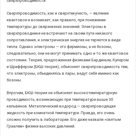
сверхпроводимости.
Сверхпроводимость, как и сверхтекучесть, — явление
квантовое и возникает, как правило, при понижении
температуры до сверхнизких значений. Электроны в
сверхпроводнике не встречают на своем пути никакого
сопротивления, и электрическая энергия не теряется в виде
тепла. Однако электроны — это фермионы, а не бозоны,
следовательно, они не могут принимать одно и то же квантовое
состояние. Теория, предложенная физиками Бардиным, Купером
и Шриффером (БКШ-теория), объясняет сверхпроводимость тем,
что электроны, объединяясь в пары, ведут себя именно как
бозоны.
Впрочем, БКШ-теория не объясняет высокотемпературную
проводимость, возникающую при температуре выше 30
кельвинов. Металлический водород — сверхпроводящая
жидкость при комнатной температуре. Правда, его очень
сложно получить в лаборатории. Его даже назвали «святым
Граалем» физики высоких давлений.