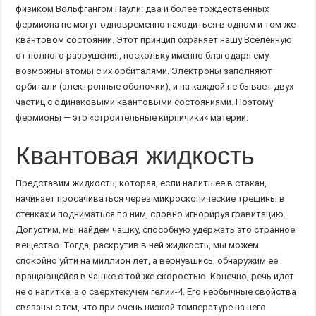
физиком Вольфгангом Паули: два и более тождественных
фермиона не могут одновременно находиться в одном и том же
квантовом состоянии. Этот принцип охраняет нашу Вселенную
от полного разрушения, поскольку именно благодаря ему
возможны атомы с их орбиталями. Электроны заполняют
орбитали (электронные оболочки), и на каждой не бывает двух
частиц с одинаковыми квантовыми состояниями. Поэтому
фермионы — это «строительные кирпичики» материи.
Квантовая жидкость
Представим жидкость, которая, если налить ее в стакан,
начинает просачиваться через микроскопические трещины в
стенках и подниматься по ним, словно игнорируя гравитацию.
Допустим, мы найдем чашку, способную удержать это странное
вещество. Тогда, раскрутив в ней жидкость, мы можем
спокойно уйти на миллион лет, а вернувшись, обнаружим ее
вращающейся в чашке с той же скоростью. Конечно, речь идет
не о напитке, а о сверхтекучем гелии-4. Его необычные свойства
связаны с тем, что при очень низкой температуре на него