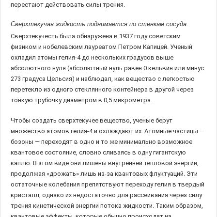
перестают действовать силы трения.
Сверхтекучая жидкость поднимается по стенкам сосуда
Сверхтекучесть была обнаружена в 1937 году советским
физиком и нобелевским лауреатом Петром Капицей. Ученый
охладил атомы гелия-4 до нескольких градусов выше
абсолютного нуля (абсолютный нуль равен 0 кельвин или минус
273 градуса Цельсия) и наблюдал, как вещество с легкостью
перетекло из одного стеклянного контейнера в другой через
тонкую трубочку диаметром в 0,5 микрометра.
Чтобы создать сверхтекучее вещество, ученые берут
множество атомов гелия-4 и охлаждают их. Атомные частицы —
бозоны — переходят в одно и то же минимально возможное
квантовое состояние, словно сливаясь в одну гигантскую
каплю. В этом виде они лишены внутренней тепловой энергии,
продолжая «дрожать» лишь из-за квантовых флуктуаций. Эти
остаточные колебания препятствуют переходу гелия в твердый
кристалл, однако их недостаточно для рассеивания через силу
трения кинетической энергии потока жидкости. Таким образом,
квантовые эффекты, которые обычно происходят на