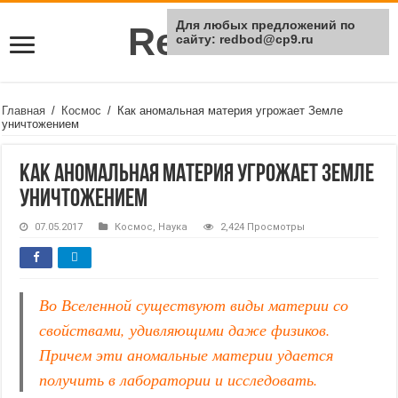
Для любых предложений по
Rei Red
сайту: redbod@cp9.ru
Главная
/
Космос
/
Как аномальная материя угрожает Земле
уничтожением
Как аномальная материя угрожает Земле
уничтожением
07.05.2017
Космос
,
Наука
2,424 Просмотры
Во Вселенной существуют виды материи со
свойствами, удивляющими даже физиков.
Причем эти аномальные материи удается
получить в лаборатории и исследовать.