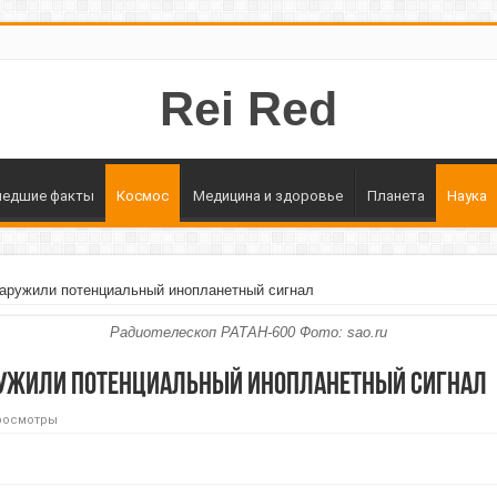
Rei Red
едшие факты
Космос
Медицина и здоровье
Планета
Наука
наружили потенциальный инопланетный сигнал
Радиотелескоп РАТАН-600 Фото: sao.ru
ружили потенциальный инопланетный сигнал
росмотры