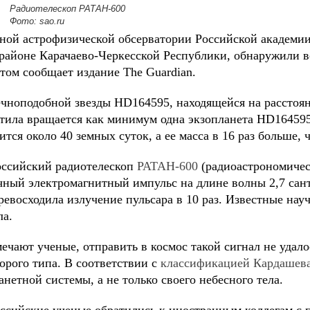
Радиотелескоп РАТАН-600
Фото: sao.ru
ной астрофизической обсерватории Российской академии
районе Карачаево-Черкесской Республики, обнаружили 
том сообщает издание The Guardian.
ечноподобной звезды HD164595, находящейся на расстоян
етила вращается как минимум одна экзопланета HD164595
ится около 40 земных суток, а ее масса в 16 раз больше, 
оссийский радиотелескоп
РАТАН-600
(радиоастрономичес
ичный электромагнитный импульс на длине волны 2,7 са
ревосходила излучение пульсара в 10 раз. Известные нау
ла.
ечают ученые, отправить в космос такой сигнал не удал
орого типа. В соответствии с
классификацией Кардашев
анетной системы, а не только своего небесного тела.