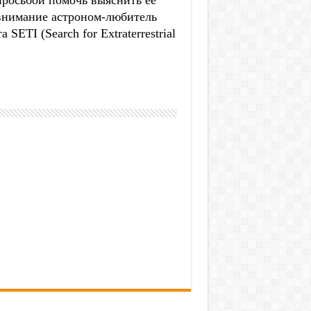
росьбой помочь выяснить ее
внимание астроном-любитель
TI (Search for Extraterrestrial