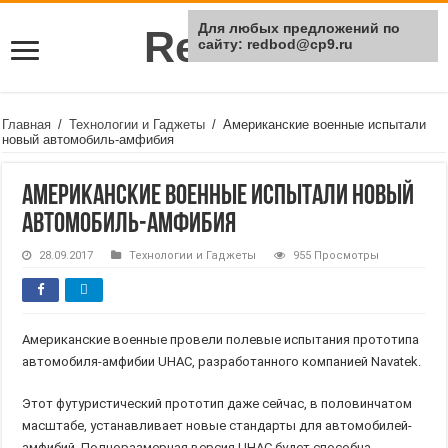
Для любых предложений по
Rei Red
сайту: redbod@cp9.ru
Главная
/
Технологии и Гаджеты
/
Американские военные испытали
новый автомобиль-амфибия
Американские военные испытали новый
автомобиль-амфибия
28.09.2017
Технологии и Гаджеты
955 Просмотры
Американские военные провели полевые испытания прототипа
автомобиля-амфибии UHAC, разработанного компанией Navatek.
Этот футуристический прототип даже сейчас, в половинчатом
масштабе, устанавливает новые стандарты для автомобилей-
амфибий. Полноразмерная версия UHAC будет способна