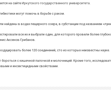
ается на сайте
Иркутского государственного университета
.
тибиотики могут помочь в борьбе с раком.
ли найдены в водах пещерного озера, в субстанции под названием «лун
тировали все их и выбрали один, для которого провели более глубок
нис Аксенов-Грибанов.
одуцировать более 120 соединений, сто из которых неизвестны науке.
бороться с кишечной палочкой и молочницей. Кроме того, исследоват
овыми и инсектицидными свойствами.