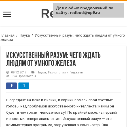
Для любых предложений по
Rei Red
сайту: redbod@cp9.ru
Главная
/
Наука
/
Искусственный разум: чего ждать людям от умного
железа
Искусственный разум: чего ждать
людям от умного железа
09.12.2017
Наука
,
Технологии и Гаджеты
394 Просмотры
В середине XX века и физики, и лирики ломали свои светлые
головы над проблемой искусственного интеллекта: каким он
будет и чем грозит человечеству? По крайней мере, на первый
вопрос мы теперь знаем ответ. Искусственный разум — это
компьютерная программа, загруженная в компьютер. Она