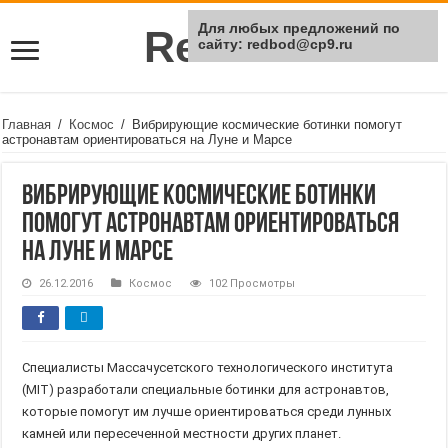
Для любых предложений по
Rei Red
сайту: redbod@cp9.ru
Главная
/
Космос
/
Вибрирующие космические ботинки помогут
астронавтам ориентироваться на Луне и Марсе
Вибрирующие космические ботинки
помогут астронавтам ориентироваться
на Луне и Марсе
26.12.2016
Космос
102 Просмотры
Специалисты Массачусетского технологического института
(MIT) разработали специальные ботинки для астронавтов,
которые помогут им лучше ориентироваться среди лунных
камней или пересеченной местности других планет.