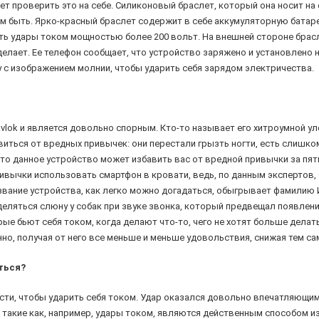
т проверить это на себе. Силиконовый браслет, который она носит на 
им быть. Ярко-красный браслет содержит в себе аккумуляторную батар
ть удары током мощностью более 200 вольт. На внешней стороне брасл
делает. Ее телефон сообщает, что устройство заряжено и установлено 
у с изображением молнии, чтобы ударить себя зарядом электричества.
ok и является довольно спорным. Кто-то называет его хитроумной уло
иться от вредных привычек: они перестали грызть ногти, есть слишком
что данное устройство может избавить вас от вредной привычки за пя
ивычки использовать смартфон в кровати, ведь, по данным экспертов, 
азвание устройства, как легко можно догадаться, обыгрывает фамилию
деляться слюну у собак при звуке звонка, который предвещал появлени
рые бьют себя током, когда делают что-то, чего не хотят больше делат
о, получая от него все меньше и меньше удовольствия, снижая тем сам
ться?
сти, чтобы ударить себя током. Удар оказался довольно впечатляющим
я, такие как, например, удары током, являются действенным способом 