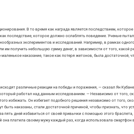
ионирования. В то время как награда является последствием, которое 
 как последствие, которое должно ослаблять поведение. Ученые пытали
знообразных экспериментов и исследований. Например, в рамках одно
 им получить небольшую сумму денег, в зависимости от того, какой ре
 маленькое наказание, такое как потеря жетонов, была достаточной, 
оисходят различные реакции на победы и поражения, — сказал Ян Кубан
который работал над данным исследованием. — Независимо от того, ск
того избежать. Он избегает подобного решения независимо от того, ск
гут быть наказаны, стали достаточной причиной, чтобы признать, что у
за пять дней избавиться от своей привычки с помощью этого браслета, х
она платила своему мужу каждый раз, когда использовала смартфон в