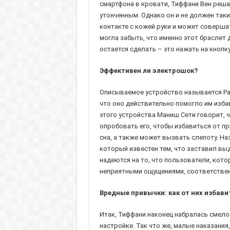
смартфона в кровати, Тиффани Вен решае
утонченным. Однако он и не должен так
контакте с кожей руки и может соверша
могла забыть, что именно этот браслет 
остается сделать – это нажать на кнопк
Эффективен ли электрошок?
Описываемое устройство называется Pavl
что оно действительно помогло им избав
этого устройства Маниш Сети говорит, 
опробовать его, чтобы избавиться от пр
сна, а также может вызвать слепоту. Н
который известен тем, что заставил вы
надеются на то, что пользователи, кото
неприятными ощущениями, соответственн
Вредные привычки: как от них избави
Итак, Тиффани наконец набралась смело
настройке. Так что же, малые наказани