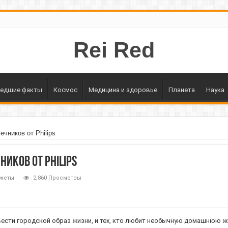
Rei Red
едшие факты
Космос
Медицина и здоровье
Планета
Наука
ечников от Philips
иков от Philips
джеты
2,860 Просмотры
ести городской образ жизни, и тех, кто любит необычную домашнюю жи