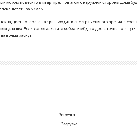
ый можно повесить в квартире. При этом с наружной стороны дома буд
алеко летать за медом.
текла, цвет которого как раз входит в спектр пчелиного зрения. Чере
ым для них. Если же вы захотите собрать мёд, то достаточно потянуть
на время заснут.
Загрузка...
Загрузка...