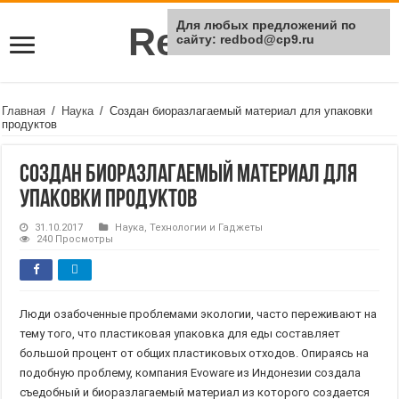
Для любых предложений по
Rei Red
сайту: redbod@cp9.ru
Главная
/
Наука
/
Создан биоразлагаемый материал для упаковки
продуктов
Создан биоразлагаемый материал для
упаковки продуктов
31.10.2017
Наука
,
Технологии и Гаджеты
240 Просмотры
Люди озабоченные проблемами экологии, часто переживают на
тему того, что пластиковая упаковка для еды составляет
большой процент от общих пластиковых отходов. Опираясь на
подобную проблему, компания Evoware из Индонезии создала
съедобный и биоразлагаемый материал из которого создается