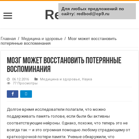
Для любых предложений по
Rei Red
сайту: redbod@cp9.ru
Главная
/
Медицина и здоровье
/
Мозг может восстановить
потерянные воспоминания
Мозг может восстановить потерянные
воспоминания
06.12.2016
Медицина и здоровье
,
Наука
77 Просмотры
Долгое время исследователи полагали, что можно
поддерживать память голове, если были бы активны
соответствующие нейроны. Однако, похоже, что теперь это не
всегда так — и это огромная помощью любому страдающему от
краткосрочной потери памяти. Ученые обнаружили, что