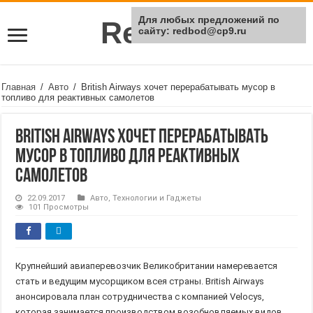
Для любых предложений по
Rei Red
сайту: redbod@cp9.ru
Главная
/
Авто
/
British Airways хочет перерабатывать мусор в
топливо для реактивных самолетов
British Airways хочет перерабатывать
мусор в топливо для реактивных
самолетов
22.09.2017
Авто
,
Технологии и Гаджеты
101 Просмотры
Крупнейший авиаперевозчик Великобритании намеревается
стать и ведущим мусорщиком всея страны. British Airways
анонсировала план сотрудничества с компанией Velocys,
которая занимается производством возобновляемых видов