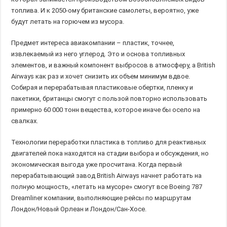
топлива. И к 2050-ому британские самолеты, вероятно, уже
будут летать на горючем из мусора.
Предмет интереса авиакомпании – пластик, точнее,
извлекаемый из него углерод. Это и основа топливных
элементов, и важный компонент выбросов в атмосферу, а British
Airways как раз и хочет снизить их объем минимум вдвое.
Собирая и перерабатывая пластиковые обертки, пленку и
пакетики, британцы смогут с пользой повторно использовать
примерно 60 000 тонн вещества, которое иначе бы осело на
свалках.
Технологии переработки пластика в топливо для реактивных
двигателей пока находятся на стадии выбора и обсуждения, но
экономическая выгода уже просчитана. Когда первый
перерабатывающий завод British Airways начнет работать на
полную мощность, «летать на мусоре» смогут все Boeing 787
Dreamliner компании, выполняющие рейсы по маршрутам
Лондон/Новый Орлеан и Лондон/Сан-Хосе.