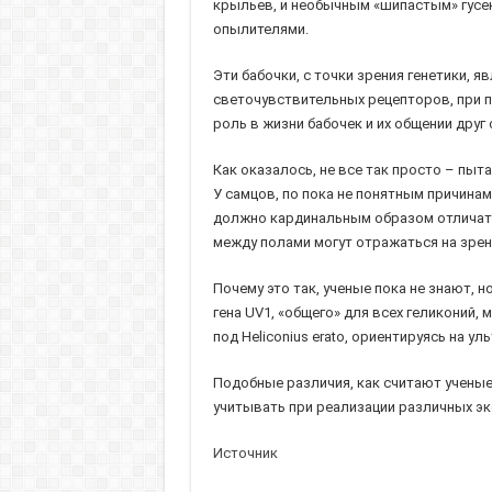
крыльев, и необычным «шипастым» гусен
опылителями.
Эти бабочки, с точки зрения генетики, я
светочувствительных рецепторов, при п
роль в жизни бабочек и их общении дру
Как оказалось, не все так просто – пыта
У самцов, по пока не понятным причинам
должно кардинальным образом отличаться
между полами могут отражаться на зрен
Почему это так, ученые пока не знают, 
гена UV1, «общего» для всех геликоний,
под Heliconius erato, ориентируясь на у
Подобные различия, как считают ученые,
учитывать при реализации различных эк
Источник