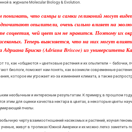
ой в журнале Molecular Biology & Evolution.
м понимать, что самцы и самки геликоний могут виде
предпочитают опылители, очень сильно влияет на эво
те соцветия, чей цвет им не нравится. Поэтому их о
секомых. Теперь выясняется, что на них могут влиять
ла Адриана Бриско (Adriana Briscoe) из университета 
т то, как «общаются » цветковые растения и их опылители – бабочки, п
итают биологи, поможет нам понять, как возникли современные растения
ния, которое им угрожает из-за изменения климата, а также распрост
ьким необычным и интересным результатам. К примеру, в прошлом году
тся этим для оценки качества нектара в цветах, а некоторые цветы на
 умирающей пчелы.
еобычную черту взаимоотношений насекомых и растений, изучая геномы 
 ученые, живут в тропиках Южной Америки и их можно легко заметить п