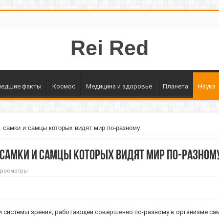
Rei Red
едшие факты
Космос
Медицина и здоровье
Планета
Наука
 самки и самцы которых видят мир по-разному
 самки и самцы которых видят мир по-разном
Просмотры
 системы зрения, работающей совершенно по-разному в организме самц