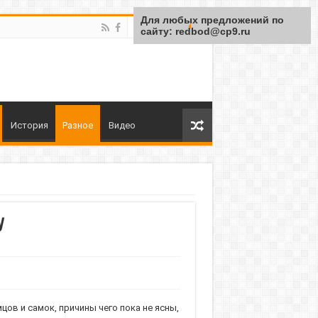
Для любых предложений по
сайту: redbod@cp9.ru
История
Разное
Видео
у
ов и самок, причины чего пока не ясны,