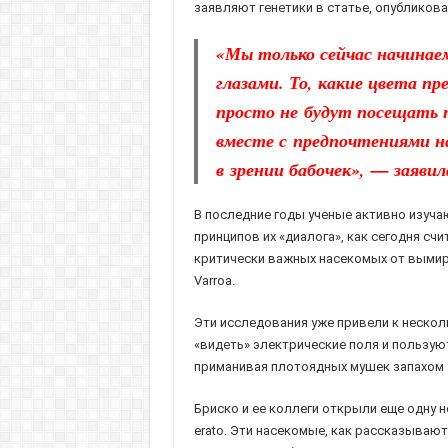
заявляют генетики в статье, опубликованн
«Мы только сейчас начинае
глазами. То, какие цвета 
просто не будут посещать 
вместе с предпочтениями на
в зрении бабочек», — заяви
В последние годы ученые активно изучаю
принципов их «диалога», как сегодня сч
критически важных насекомых от вымира
Varroa.
Эти исследования уже привели к нескол
«видеть» электрические поля и пользую
приманивая плотоядных мушек запахом
Бриско и ее коллеги открыли еще одну н
erato. Эти насекомые, как рассказывают