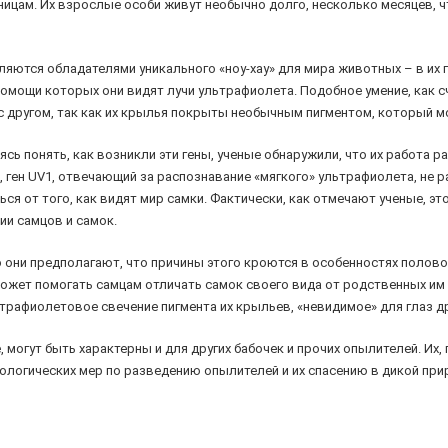
ицам. Их взрослые особи живут необычно долго, несколько месяцев, ч
вляются обладателями уникального «ноу-хау» для мира животных – в их 
омощи которых они видят лучи ультрафиолета. Подобное умение, как 
г с другом, так как их крылья покрыты необычным пигментом, который 
ясь понять, как возникли эти гены, ученые обнаружили, что их работа р
, ген UV1, отвечающий за распознавание «мягкого» ультрафиолета, не ра
 от того, как видят мир самки. Фактически, как отмечают ученые, это
ии самцов и самок.
но они предполагают, что причины этого кроются в особенностях полово
 может помогать самцам отличать самок своего вида от родственных им
льтрафиолетовое свечение пигмента их крыльев, «невидимое» для глаз др
 могут быть характерны и для других бабочек и прочих опылителей. Их, 
ологических мер по разведению опылителей и их спасению в дикой при