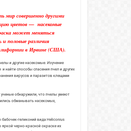
ть мир совершенно другими
люцию цветов — насекомые
краска может меняться
 и половые различия
Калифорнии в Ирвине (США).
челы и другие насекомые. Изучение
 и найти способы спасения пчел и других
ранения вирусов и паразитов клещами
 ученые обнаружили, что пчелы умеют
учились обманывать насекомых,
бабочек-геликоний вида Heliconius
о яркой черно-красной окраске их