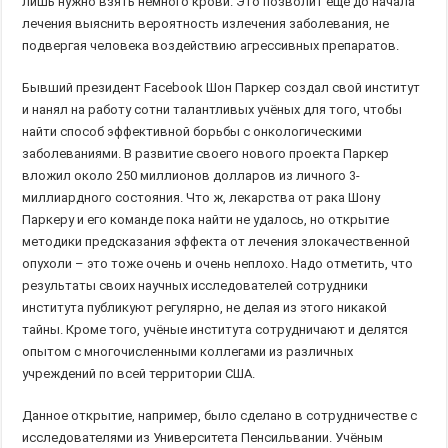
лишь нужно взять немного крови. Это позволит ещё до начала
лечения выяснить вероятность излечения заболевания, не
подвергая человека воздействию агрессивных препаратов.
Бывший президент Facebook Шон Паркер создал свой институт
и нанял на работу сотни талантливых учёных для того, чтобы
найти способ эффективной борьбы с онкологическими
заболеваниями. В развитие своего нового проекта Паркер
вложил около 250 миллионов долларов из личного 3-
миллиардного состояния. Что ж, лекарства от рака Шону
Паркеру и его команде пока найти не удалось, но открытие
методики предсказания эффекта от лечения злокачественной
опухоли – это тоже очень и очень неплохо. Надо отметить, что
результаты своих научных исследователей сотрудники
института публикуют регулярно, не делая из этого никакой
тайны. Кроме того, учёные института сотрудничают и делятся
опытом с многочисленными коллегами из различных
учреждений по всей территории США.
Данное открытие, например, было сделано в сотрудничестве с
исследователями из Университета Пенсильвании. Учёным