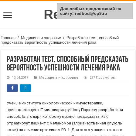
Для любых предложений по
Rei Red
сайту: redbod@cp9.ru
Главная
/
Медицина и здоровье
/
Разработан тест, способный
предсказать вероятность успешности лечения рака
Разработан тест, способный предсказать
вероятность успешности лечения рака
13.04.2017
Медицина и здоровье
297 Просмотры
Учёные Института онкологической иммунотерапии,
принадлежащего IT-миллиардеру Шону Паркеру, разработали
способ, благодаря которому можно предсказать, как
отреагирует пациент с меланомой (злокачественная опухоль
кожи) на лечение протеином PD-1. Для этого у пациента всего