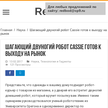
Для любых предложений по
Rei Red
сайту: redbod@cp9.ru
Главная
/
Наука
/
Шагающий двуногий робот Cassie готов к выходу на
рынок
Шагающий двуногий робот Cassie готов к
выходу на рынок
13.02.2017
Наука
,
Технологии и Гаджеты
121 Просмотры
Представьте, что однажды к вашему дому подъедет робот-
курьер с товаром из магазина, а у дверей его встретит двуногий
домашний робот, который вручит посылку вам. Именно таким
сценарием руководствовался ученый-робототехник из
Университета Орегона и одновременно директор по