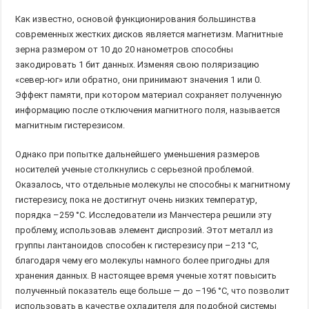
Как известно, основой функционирования большинства
современных жестких дисков является магнетизм. Магнитные
зерна размером от 10 до 20 нанометров способны
закодировать 1 бит данных. Изменяя свою поляризацию
«север-юг» или обратно, они принимают значения 1 или 0.
Эффект памяти, при котором материал сохраняет полученную
информацию после отключения магнитного поля, называется
магнитным гистерезисом.
Однако при попытке дальнейшего уменьшения размеров
носителей ученые столкнулись с серьезной проблемой.
Оказалось, что отдельные молекулы не способны к магнитному
гистерезису, пока не достигнут очень низких температур,
порядка –259 °С. Исследователи из Манчестера решили эту
проблему, использовав элемент диспрозий. Этот металл из
группы лантаноидов способен к гистерезису при –213 °С,
благодаря чему его молекулы намного более пригодны для
хранения данных. В настоящее время ученые хотят повысить
полученный показатель еще больше — до –196 °С, что позволит
использовать в качестве охладителя для подобной системы