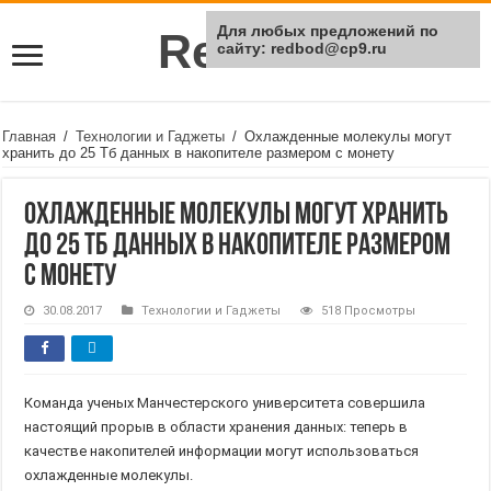
Для любых предложений по
Rei Red
сайту: redbod@cp9.ru
Главная
/
Технологии и Гаджеты
/
Охлажденные молекулы могут
хранить до 25 Тб данных в накопителе размером с монету
Охлажденные молекулы могут хранить
до 25 Тб данных в накопителе размером
с монету
30.08.2017
Технологии и Гаджеты
518 Просмотры
Команда ученых Манчестерского университета совершила
настоящий прорыв в области хранения данных: теперь в
качестве накопителей информации могут использоваться
охлажденные молекулы.