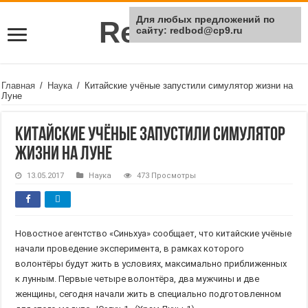
Для любых предложений по
Rei Red
сайту: redbod@cp9.ru
Главная
/
Наука
/
Китайские учёные запустили симулятор жизни на
Луне
Китайские учёные запустили симулятор
жизни на Луне
13.05.2017
Наука
473 Просмотры
Новостное агентство «Синьхуа» сообщает, что китайские учёные
начали проведение эксперимента, в рамках которого
волонтёры будут жить в условиях, максимально приближенных
к лунным. Первые четыре волонтёра, два мужчины и две
женщины, сегодня начали жить в специально подготовленном