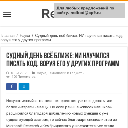
Для любых предложений по
Rei Red
сайту: redbod@cp9.ru
Главная
/
Наука
/
Судный день всё ближе: ИИ научился писать код,
воруя его у других программ
Судный день всё ближе: ИИ научился
писать код, воруя его у других программ
01.03.2017
Наука
,
Технологии и Гаджеты
100 Просмотры
Искусственный интеллект не перестает учиться делать все
более интересные вещи. Но если раньше «список навыков»
расширялся благодаря добавлению новых функций к уже
существующей системе, то сейчас благодаря специалистам из
Microsoft Research и Кембриджского университета все стало