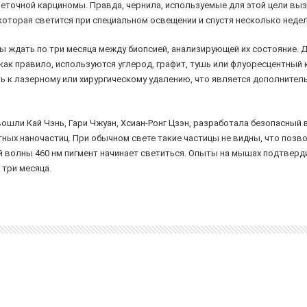
клеточной карциномы. Правда, чернила, используемые для этой цели 
которая светится при специальном освещении и спустя несколько недел
 ждать по три месяца между биопсией, анализирующей их состояние. Д
как правило, используются углерод, графит, тушь или флуоресцентный 
ь к лазерному или хирургическому удалению, что является дополнитель
вошли Кай Чэнь, Гари Чжуан, Хсиан-Ронг Цзэн, разработала безопасный
ных наночастиц. При обычном свете такие частицы не видны, что поз
ой волны 460 нм пигмент начинает светиться. Опыты на мышах подтвер
 три месяца.