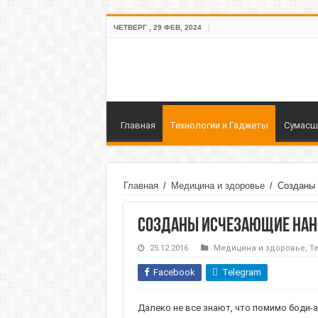
ЧЕТВЕРГ , 29 ФЕВ, 2024
Главная
Технологии и Гаджеты
Сумасш
Главная
/
Медицина и здоровье
/
Созданы 
Созданы исчезающие нан
25.12.2016
Медицина и здоровье
,
Т
Facebook
Telegram
Далеко не все знают, что помимо боди-