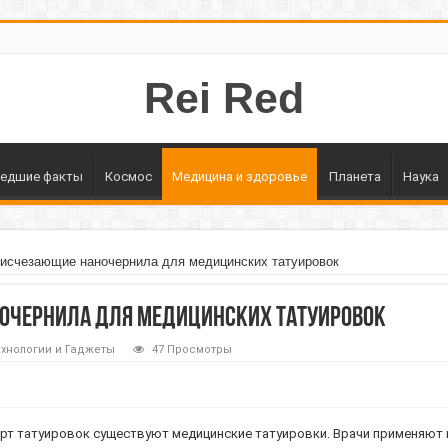
Rei Red
едшие факты
Космос
Медицина и здоровье
Планета
Наука
исчезающие наночернила для медицинских татуировок
очернила для медицинских татуировок
ехнологии и Гаджеты
47 Просмотры
арт татуировок существуют медицинские татуировки. Врачи применяют и