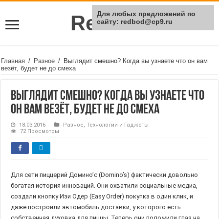
Для любых предложений по
Rei Red
сайту: redbod@cp9.ru
Главная
/
Разное
/
Выглядит смешно? Когда вы узнаете что он вам
везёт, будет не до смеха
Выглядит смешно? Когда вы узнаете что
он вам везёт, будет не до смеха
18.03.2016
Разное
,
Технологии и Гаджеты
72 Просмотры
Для сети пиццерий Домино’c (Domino’s) фактически довольно
богатая история инноваций. Они охватили социальные медиа,
создали кнопку Изи Одер (Easy Order) покупка в один клик, и
даже построили автомобиль доставки, у которого есть
собственная духовка для пиццы. Теперь они положили глаз на