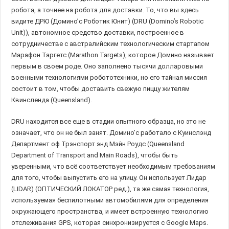
робота, а точнее на робота для доставки. То, что вы здесь
видите ДРЮ (Домино’c Роботик Юнит) (DRU (Domino’s Robotic
Unit)), автономное средство доставки, построенное в
сотрудничестве с австралийским технологическим стартапом
Марафон Таргетс (Marathon Targets), которое Домино называет
первым в своем роде. Оно заполнено тысячи долларовыми
военными технологиями робототехники, но его тайная миссия
состоит в том, чтобы доставить свежую пиццу жителям
Квинсленда (Queensland).
DRU находится все еще в стадии опытного образца, но это не
означает, что он не был занят. Домино’с работало с Куинслэнд
Департмент оф Трэнспорт энд Мэйн Роудс (Queensland
Department of Transport and Main Roads), чтобы быть
уверенными, что всё соответствует необходимым требованиям
для того, чтобы выпустить его на улицу. Он использует Лидар
(LIDAR) (ОПТИЧЕСКИЙ ЛОКАТОР ред.), та же самая технология,
используемая беспилотными автомобилями для определения
окружающего пространства, и имеет встроенную технологию
отслеживания GPS, которая синхронизируется с Google Maps.