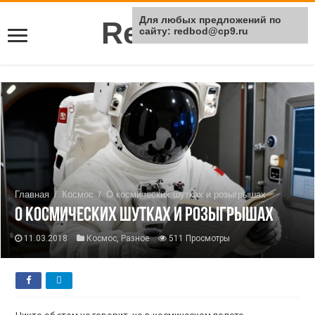
Для любых предложений по
Rei Red
сайту: redbod@cp9.ru
Главная
/
Космос
/
О космических шутках и розыгрышах
О космических шутках и розыгрышах
11.03.2018
Космос
,
Разное
511 Просмотры