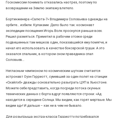
Госкомиссии понимать отказались наотрез, поэтому по
возвращении на Землю экипажу влетело.
Бортинженера «Салюта-7» Владимира Соловьева однажды на
орбите… избили. Кулаками. Дело было так: космонавт
экспедиции посещения Игорь Волк проснулся раньше всех.
Решил размяться. Приметил в рабочем отсеке среди
подвешенных там мешков один, показавшийся ему помягче, и
начал его использовать в качестве боксерской груши. А это
оказался спальник, в котором сном праведника спал
Соловьев…
Негласным чемпионом по космическим шуткам считается
астронавт Оуэн Гэрриотт, сумевший за один полет на станции
«Скайлэб» дважды основательно разыграть ЦУП в Хьюстоне.
Можете себе представить, когда посреди потока скучных
технических данных с борта вдруг появляются строки: «Ад
находится в середине Солнца. Мы видим, как горят мертвые. Мы
видим ад»! И дальше – как ни в чем не бывало.
Для розыгрыша экстра-класса Гэрриотту потребовался