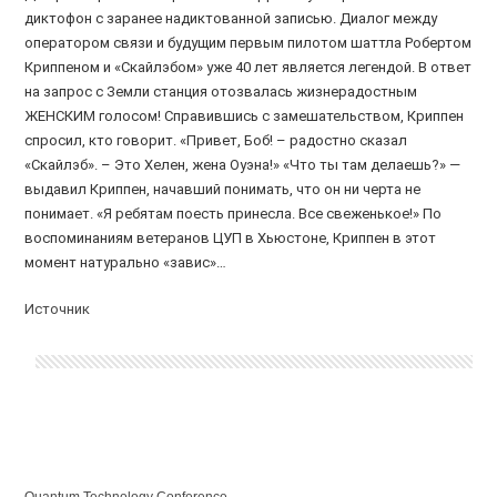
диктофон с заранее надиктованной записью. Диалог между
оператором связи и будущим первым пилотом шаттла Робертом
Криппеном и «Скайлэбом» уже 40 лет является легендой. В ответ
на запрос с Земли станция отозвалась жизнерадостным
ЖЕНСКИМ голосом! Справившись с замешательством, Криппен
спросил, кто говорит. «Привет, Боб! – радостно сказал
«Скайлэб». – Это Хелен, жена Оуэна!» «Что ты там делаешь?» —
выдавил Криппен, начавший понимать, что он ни черта не
понимает. «Я ребятам поесть принесла. Все свеженькое!» По
воспоминаниям ветеранов ЦУП в Хьюстоне, Криппен в этот
момент натурально «завис»…
Источник