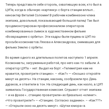
Теперь представьте себе оторопь, охватившую всех, кто был в
ЦУПе, когда в обычную «картинку» с борта станции вплыл…
киноактер Виталий Соломин! В рабочем комбинезоне члена
экипажа, довольный, показывающий большой палец! Так был
продемонстрирован профессионализм операторов
комбинированных съемок в художественном фильме
«Возвращение с орбиты». Эти кадры были пущены в ЦУП по
просьбе космонавтов Ляхова и Александрова, снимавших для
фильма Землю с орбиты.
Во время одного из длительных полетов наступило 1 апреля.
Космонавты, загруженные работой, про него как-то забыли. А
оператор ЦУПа – нет. Выдал на борт: «Телеметрия нам не
нравится, проветрите станцию». – «Как?» — «Окошко откройте
минут на десять». На станции, наконец, сообразили про День
дураков, и ответили в тон. На следующий день, как назло, в ЦУП
заявилась Государственная комиссия. Слушают отчет экипажа
– и на фразе «…станцию проветрили» их буквально «клинит».
«Что проветрили?» — «Станцию. Согласно заданию». – «Как???»
— «Открыли окно на десять минут». «Шутки юмора» в