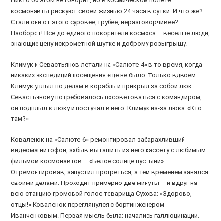
Никто об этом не говорит, но в космическом полете
космонавты рискуют своей жизнью 24 часа в сутки. И что же?
Стали они от этого суровее, грубее, неразговорчивее?
Наоборот! Все до единого покорители космоса – веселые люди,
знающие цену искрометной шутке и доброму розыгрышу.
Климук и Севастьянов летали на «Салюте-4» в то время, когда
никаких экспедиций посещения еще не было. Только вдвоем.
Климук уплыл по делам в корабль и прикрыл за собой люк.
Севастьянову потребовалось посоветоваться с командиром,
он подплыл к люку и постучал в него. Климук из-за люка: «Кто
там?»
Коваленок на «Салюте-6» ремонтировал забарахливший
видеомагнитофон, забыв вытащить из него кассету с любимым
фильмом космонавтов – «Белое солнце пустыни».
Отремонтировав, запустил прогреться, а тем временем занялся
своими делами. Проходит примерно две минуты – и вдруг на
всю станцию громовой голос товарища Сухова: «Здорово,
отцы!» Коваленок переглянулся с бортинженером
Иванченковым. Первая мысль была: начались галлюцинации.