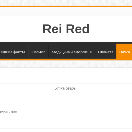
Rei Red
едшие факты
Космос
Медицина и здоровье
Планета
Наука
Утка огарь.
Просмотры