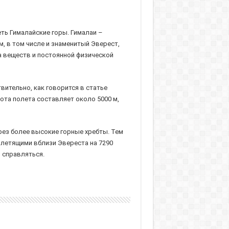
еть Гималайские горы. Гималаи –
м, в том числе и знаменитый Эверест,
а веществ и постоянной физической
твительно, как говорится в статье
сота полета составляет около 5000 м,
ерез более высокие горные хребты. Тем
и летящими вблизи Эвереста на 7290
 справляться.