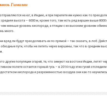
квозь Гималаи
у отправляются на юг, в Индию, и при перелете им нужно как-то преодол
 средняя высота – 6000 м, кроме того, там есть ряд вершин выше 8000 
 чем меньше уровень кислорода, а птицам с их высоким уровнем обмен
нь много.
и вряд ли будут преодолевать их по прямой – так сказать, в лоб. Дейс
 обходные пути, чтобы не лететь через вершины, так что в среднем вы
м.
то другие популяции огарей, те, что зимуют на востоке Индии, летят ч
ктивном полете остается горный гусь – в 2014 году этих гусей отследил
недостатком кислорода и разреженностью воздуха они как-то научились