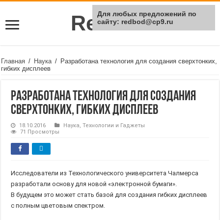
Для любых предложений по
Rei Red
сайту: redbod@cp9.ru
Главная
/
Наука
/
Разработана технология для создания сверхтонких,
гибких дисплеев
Разработана технология для создания
сверхтонких, гибких дисплеев
18.10.2016
Наука
,
Технологии и Гаджеты
71 Просмотры
Исследователи из Технологического университета Чалмерса
разработали основу для новой «электронной бумаги».
В будущем это может стать базой для создания гибких дисплеев
с полным цветовым спектром.