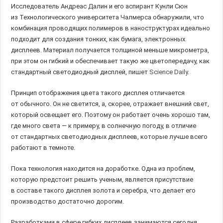
Исследователь Андреас Далин и его аспирант Кунли Сюн
из Технологического университета Чалмерса обнаружили, что
комбинация проводящих полимеров в наноструктурах идеально
подходит для создания тонких, как бумага, электронных
дисплеев. Материал получается толщиной меньше микрометра,
при этом он гибкий и обеспечивает такую же цветопередачу, как
стандартный светодиодный дисплей, пишет
Science Daily
.
Принцип отображения цвета такого дисплея отличается
от обычного. Он не светится, а, скорее, отражает внешний свет,
который освещает его. Поэтому он работает очень хорошо там,
где много света — к примеру, в солнечную погоду, в отличие
от стандартных светодиодных дисплеев, которые лучше всего
работают в темноте.
Пока технология находится на доработке. Одна из проблем,
которую предстоит решить ученым, является присутствие
в составе такого дисплея золота и серебра, что делает его
производство достаточно дорогим.
Разработками в сфере гибких дисплеев занимаются сегодня