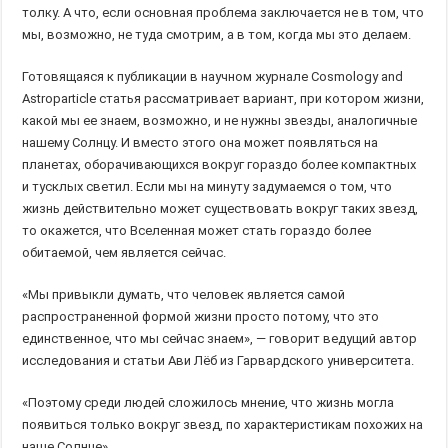
толку. А что, если основная проблема заключается не в том, что
мы, возможно, не туда смотрим, а в том, когда мы это делаем.
Готовящаяся к публикации в научном журнале Cosmology and
Astroparticle статья рассматривает вариант, при котором жизни,
какой мы ее знаем, возможно, и не нужны звезды, аналогичные
нашему Солнцу. И вместо этого она может появляться на
планетах, оборачивающихся вокруг гораздо более компактных
и тусклых светил. Если мы на минуту задумаемся о том, что
жизнь действительно может существовать вокруг таких звезд,
то окажется, что Вселенная может стать гораздо более
обитаемой, чем является сейчас.
«Мы привыкли думать, что человек является самой
распространенной формой жизни просто потому, что это
единственное, что мы сейчас знаем», — говорит ведущий автор
исследования и статьи Ави Лёб из Гарвардского университета.
«Поэтому среди людей сложилось мнение, что жизнь могла
появиться только вокруг звезд, по характеристикам похожих на
наше Солнце».