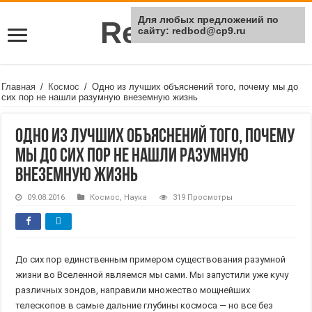
Для любых предложений по
Rei Red
сайту: redbod@cp9.ru
Главная
/
Космос
/
Одно из лучших объяснений того, почему мы до
сих пор не нашли разумную внеземную жизнь
Одно из лучших объяснений того, почему
мы до сих пор не нашли разумную
внеземную жизнь
09.08.2016
Космос
,
Наука
319 Просмотры
До сих пор единственным примером существования разумной
жизни во Вселенной являемся мы сами. Мы запустили уже кучу
различных зондов, направили множество мощнейших
телескопов в самые дальние глубины космоса — но все без