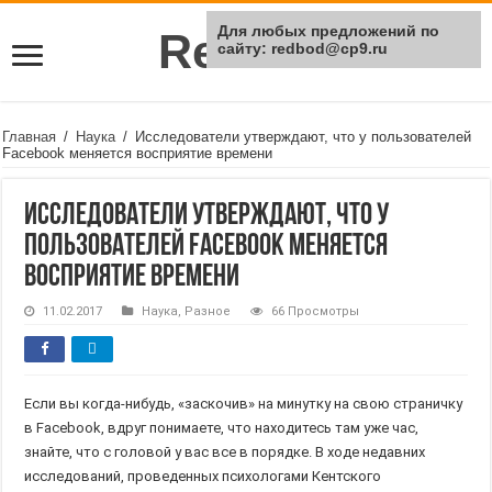
Для любых предложений по
Rei Red
сайту: redbod@cp9.ru
Главная
/
Наука
/
Исследователи утверждают, что у пользователей
Facebook меняется восприятие времени
Исследователи утверждают, что у
пользователей Facebook меняется
восприятие времени
11.02.2017
Наука
,
Разное
66 Просмотры
Если вы когда-нибудь, «заскочив» на минутку на свою страничку
в Facebook, вдруг понимаете, что находитесь там уже час,
знайте, что с головой у вас все в порядке. В ходе недавних
исследований, проведенных психологами Кентского