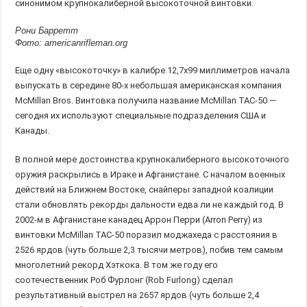
синонимом крупнокалиберной высокоточной винтовки.
Рони Барретт
Фото: americanrifleman.org
Еще одну «высокоточку» в калибре 12,7х99 миллиметров начала
выпускать в середине 80-х небольшая американская компания
McMillan Bros. Винтовка получила название McMillan TAC-50 —
сегодня их используют специальные подразделения США и
Канады.
В полной мере достоинства крупнокалиберного высокоточного
оружия раскрылись в Ираке и Афганистане. С началом военных
действий на Ближнем Востоке, снайперы западной коалиции
стали обновлять рекорды дальности едва ли не каждый год. В
2002-м в Афганистане канадец Аррон Перри (Arron Perry) из
винтовки McMillan TAC-50 поразил моджахеда с расстояния в
2526 ярдов (чуть больше 2,3 тысячи метров), побив тем самым
многолетний рекорд Хэткока. В том же году его
соотечественник Роб Фурлонг (Rob Furlong) сделал
результативный выстрел на 2657 ярдов (чуть больше 2,4