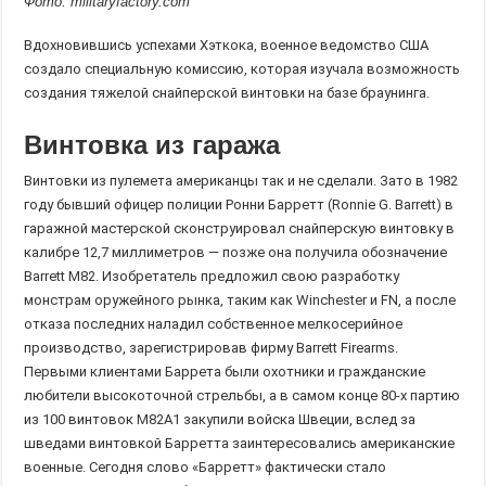
Фото: militaryfactory.com
Вдохновившись успехами Хэткока, военное ведомство США
создало специальную комиссию, которая изучала возможность
создания тяжелой снайперской винтовки на базе браунинга.
Винтовка из гаража
Винтовки из пулемета американцы так и не сделали. Зато в 1982
году бывший офицер полиции Ронни Барретт (Ronnie G. Barrett) в
гаражной мастерской сконструировал снайперскую винтовку в
калибре 12,7 миллиметров — позже она получила обозначение
Barrett M82. Изобретатель предложил свою разработку
монстрам оружейного рынка, таким как Winchester и FN, а после
отказа последних наладил собственное мелкосерийное
производство, зарегистрировав фирму Barrett Firearms.
Первыми клиентами Баррета были охотники и гражданские
любители высокоточной стрельбы, а в самом конце 80-х партию
из 100 винтовок М82А1 закупили войска Швеции, вслед за
шведами винтовкой Барретта заинтересовались американские
военные. Сегодня слово «Барретт» фактически стало