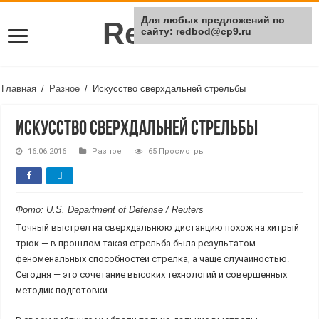
Для любых предложений по
Rei Red
сайту: redbod@cp9.ru
Главная
/
Разное
/
Искусство сверхдальней стрельбы
Искусство сверхдальней стрельбы
16.06.2016
Разное
65 Просмотры
Фото: U.S. Department of Defense / Reuters
Точный выстрел на сверхдальнюю дистанцию похож на хитрый
трюк — в прошлом такая стрельба была результатом
феноменальных способностей стрелка, а чаще случайностью.
Сегодня — это сочетание высоких технологий и совершенных
методик подготовки.