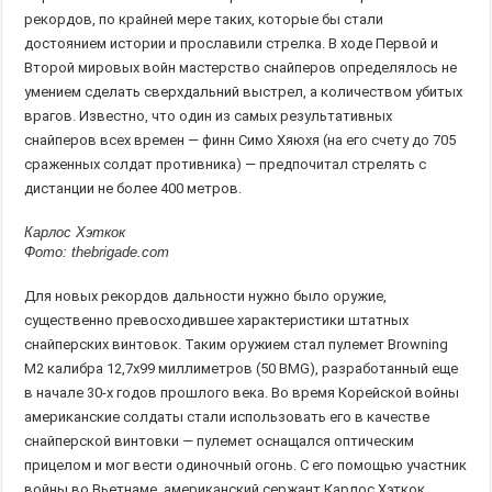
рекордов, по крайней мере таких, которые бы стали
достоянием истории и прославили стрелка. В ходе Первой и
Второй мировых войн мастерство снайперов определялось не
умением сделать сверхдальний выстрел, а количеством убитых
врагов. Известно, что один из самых результативных
снайперов всех времен — финн Симо Хяюхя (на его счету до 705
сраженных солдат противника) — предпочитал стрелять с
дистанции не более 400 метров.
Карлос Хэткок
Фото: thebrigade.com
Для новых рекордов дальности нужно было оружие,
существенно превосходившее характеристики штатных
снайперских винтовок. Таким оружием стал пулемет Browning
M2 калибра 12,7х99 миллиметров (50 BMG), разработанный еще
в начале 30-х годов прошлого века. Во время Корейской войны
американские солдаты стали использовать его в качестве
снайперской винтовки — пулемет оснащался оптическим
прицелом и мог вести одиночный огонь. С его помощью участник
войны во Вьетнаме, американский сержант Карлос Хэткок