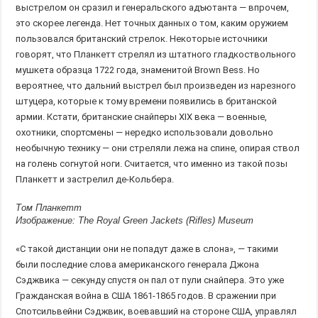
выстрелом он сразил и генеральского адъютанта — впрочем,
это скорее легенда. Нет точных данных о том, каким оружием
пользовался британский стрелок. Некоторые источники
говорят, что Планкетт стрелял из штатного гладкоствольного
мушкета образца 1722 года, знаменитой Brown Bess. Но
вероятнее, что дальний выстрел был произведен из нарезного
штуцера, которые к тому времени появились в британской
армии. Кстати, британские снайперы XIX века — военные,
охотники, спортсмены — нередко использовали довольно
необычную технику — они стреляли лежа на спине, опирая ствол
на голень согнутой ноги. Считается, что именно из такой позы
Планкетт и застрелил де-Кольбера.
Том Планкетт
Изображение: The Royal Green Jackets (Rifles) Museum
«С такой дистанции они не попадут даже в слона», — такими
были последние слова американского генерала Джона
Сэджвика — секунду спустя он пал от пули снайпера. Это уже
Гражданская война в США 1861-1865 годов. В сражении при
Спотсильвейни Сэджвик, воевавший на стороне США, управлял