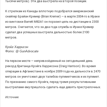
тысячи метров). Эти два выстрела на второй позиции.
К стрелкам из Канады вплотную подобрался американский
снайпер Брайан Кремер (Brian Kremer) — в марте 2004-го в Ираке
из винтовки Barrett М82А1 он поразил цель на дистанции в 2300
метров. Считается, что за два года службы в Ираке Кремер
сделал два успешных выстрела дальностью более 2100
метров.
Крэйг Харрисон
Фото: @ GunAdvocate
На первом месте — непревзойденный на сегодняшний день
рекорд британца Крэйга Харрисона (Craig Harrison). Во время
операции в Афганистане в ноябре 2009 года на дальности в 2470
метров он уничтожил двух талибов-пулеметчиков и их пулемет.
По признанию самого Крэйга, перед тремя результативными
выстрелами ему пришлось сделать еще девять пристрелочных.
Источник