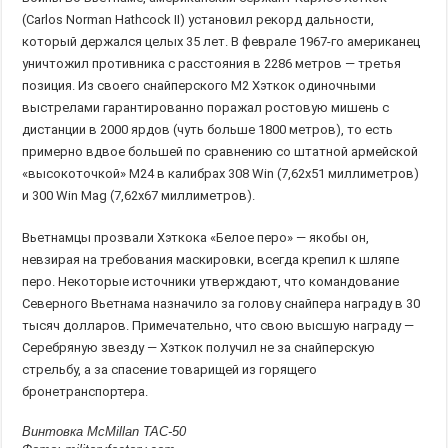
(Carlos Norman Hathcock II) установил рекорд дальности,
который держался целых 35 лет. В феврале 1967-го американец
уничтожил противника с расстояния в 2286 метров — третья
позиция. Из своего снайперского М2 Хэткок одиночными
выстрелами гарантированно поражал ростовую мишень с
дистанции в 2000 ярдов (чуть больше 1800 метров), то есть
примерно вдвое большей по сравнению со штатной армейской
«высокоточкой» М24 в калибрах 308 Win (7,62х51 миллиметров)
и 300 Win Mag (7,62х67 миллиметров).
Вьетнамцы прозвали Хэткока «Белое перо» — якобы он,
невзирая на требования маскировки, всегда крепил к шляпе
перо. Некоторые источники утверждают, что командование
Северного Вьетнама назначило за голову снайпера награду в 30
тысяч долларов. Примечательно, что свою высшую награду —
Серебряную звезду — Хэткок получил не за снайперскую
стрельбу, а за спасение товарищей из горящего
бронетранспортера.
Винтовка McMillan TAC-50