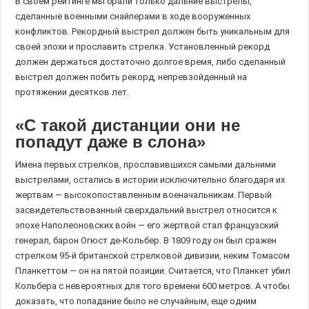
В своем рейтинге мы брали только дальние выстрелы,
сделанные военными снайперами в ходе вооруженных
конфликтов. Рекордный выстрел должен быть уникальным для
своей эпохи и прославить стрелка. Установленный рекорд
должен держаться достаточно долгое время, либо сделанный
выстрел должен побить рекорд, непревзойденный на
протяжении десятков лет.
«С такой дистанции они не
попадут даже в слона»
Имена первых стрелков, прославившихся самыми дальними
выстрелами, остались в истории исключительно благодаря их
жертвам — высокопоставленным военачальникам. Первый
засвидетельствованный сверхдальний выстрел относится к
эпохе Наполеоновских войн — его жертвой стал французский
генерал, барон Огюст де-Кольбер. В 1809 году он был сражен
стрелком 95-й британской стрелковой дивизии, неким Томасом
Планкеттом — он на пятой позиции. Считается, что Планкет убил
Кольбера с невероятных для того времени 600 метров. А чтобы
доказать, что попадание было не случайным, еще одним