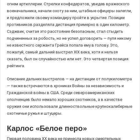
огнем артиллерии. Стрелки конфедератов, увидев вражеского
военачальника, начали охоту за ним, штабные офицеры залегли,
и предложили своему командиру пройти в укрытие. Позиции
противников разделяла дистанция примерно в один километр.
Сэджвик, считая это расстояние безопасным, стал стыдить
подчиненных за робость, но не успел договорить — пуля никому
не известного сержанта Грейса попала ему в голову. Это,
пожалуй, самый дальний выстрел XIX века, хотя и нельзя
сказать, был он случайностью или нет. Это четвертая позиция
рейтинга.
Описание дальних выстрелов — на дистанции от полукилометра
— также встречаются в хрониках Войны за независимость и
Гражданской войны в США. Среди североамериканских
ополченцев было немало хороших охотников, а в качестве
оружия они использовали длинноствольные крупнокалиберные
охотничьи ружья и штуцеры.
Карлос «Белое перо»
Первая половина ХХ века не принесла новых смертельных