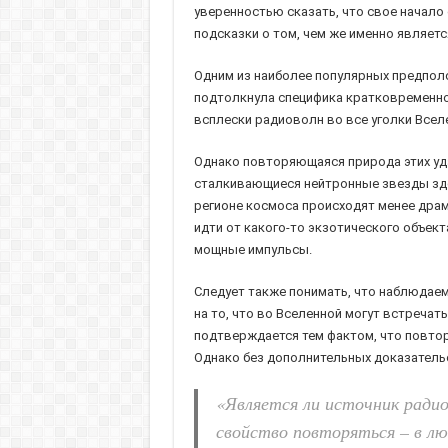
уверенностью сказать, что свое начало
подсказки о том, чем же именно является
Одним из наиболее популярных предпол
подтолкнула специфика кратковременно
всплески радиоволн во все уголки Всел
Однако повторяющаяся природа этих уда
сталкивающиеся нейтронные звезды здесь
регионе космоса происходят менее драм
идти от какого-то экзотического объек
мощные импульсы.
Следует также понимать, что наблюдае
на то, что во Вселенной могут встреча
подтверждается тем фактом, что повтор
Однако без дополнительных доказательс
«Является ли источник ради
свойство повторяться – в лю