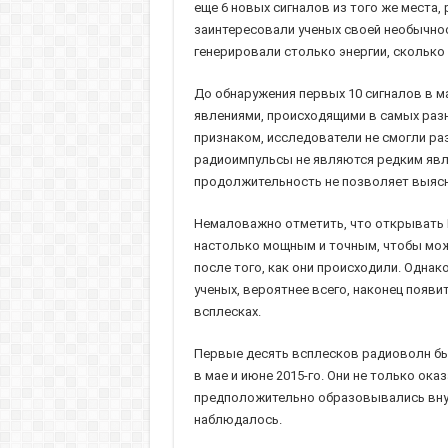
еще 6 новых сигналов из того же места
заинтересовали ученых своей необычнос
генерировали столько энергии, сколько 
До обнаружения первых 10 сигналов в м
явлениями, происходящими в самых разн
признаком, исследователи не смогли раз
радиоимпульсы не являются редким явле
продолжительность не позволяет выясн
Немаловажно отметить, что открывать F
настолько мощным и точным, чтобы можн
после того, как они происходили. Однак
ученых, вероятнее всего, наконец появ
всплесках.
Первые десять всплесков радиоволн был
в мае и июне 2015-го. Они не только о
предположительно образовывались внутр
наблюдалось.