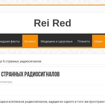
Rei Red
едшие факты
Космос
Медицина и здоровье
Планета
Наука
е 6 странных радиосигналов
 странных радиосигналов
росмотры
ощных всплесков радиосигналов, идущих из одного и того же пространс