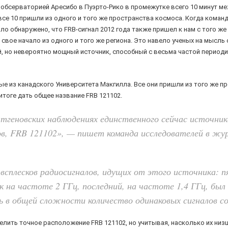
обсерваторией Аресибо в Пуэрто-Рико в промежутке всего 10 минут м
все 10 пришли из одного и того же пространства космоса. Когда кома
 обнаружено, что FRB-сигнал 2012 года также пришел к нам с того же
свое начало из одного и того же региона. Это навело ученых на мысль 
, но невероятно мощный источник, способный с весьма частой период
е из канадского Университета Макгилла. Все они пришли из того же п
тоге дать общее название FRB 121102.
тгеновских наблюдениях единственного сейчас источник
, FRB 121102», — пишет команда исследователей в журн
сплесков радиосигналов, идущих от этого источника: п
 на частоте 2 ГГц, последний, на частоте 1,4 ГГц, был
ь в общей сложности количество одинаковых сигналов с
елить точное расположение FRB 121102, но учитывая, насколько их ни