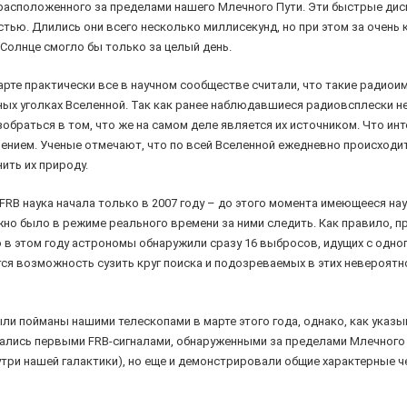
, расположенного за пределами нашего Млечного Пути. Эти быстрые ди
тью. Длились они всего несколько миллисекунд, но при этом за очень
Солнце смогло бы только за целый день.
арте практически все в научном сообществе считали, что такие ради
ых уголках Вселенной. Так как ранее наблюдавшиеся радиовсплески н
обраться в том, что же на самом деле является их источником. Что инт
нием. Ученые отмечают, что по всей Вселенной ежедневно происходит 
ить их природу.
RB наука начала только в 2007 году – до этого момента имеющееся на
о было в режиме реального времени за ними следить. Как правило, пр
о в этом году астрономы обнаружили сразу 16 выбросов, идущих с одног
ится возможность сузить круг поиска и подозреваемых в этих невероят
и пойманы нашими телескопами в марте этого года, однако, как указы
казались первыми FRB-сигналами, обнаруженными за пределами Млечного
и нашей галактики), но еще и демонстрировали общие характерные чер