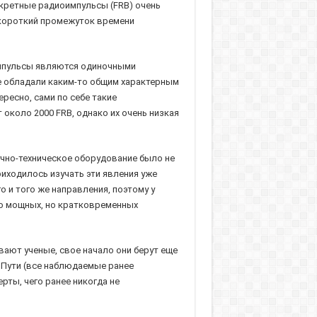
скретные радиоимпульсы (FRB) очень
 короткий промежуток времени
оимпульсы являются одиночными
е обладали каким-то общим характерным
ересно, сами по себе такие
около 2000 FRB, однако их очень низкая
учно-техническое оборудование было не
иходилось изучать эти явления уже
о и того же направления, поэтому у
но мощных, но кратковременных
вают ученые, свое начало они берут еще
 Пути (все наблюдаемые ранее
ты, чего ранее никогда не