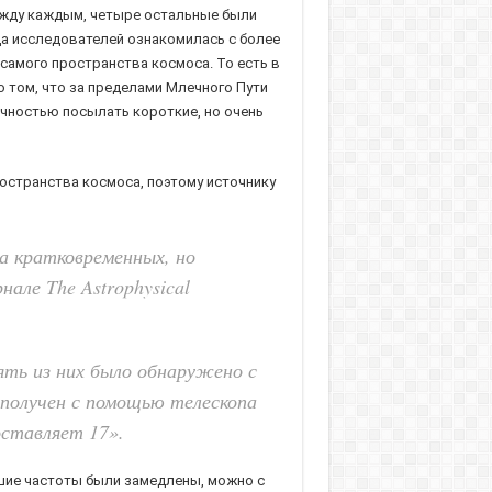
ежду каждым, четыре остальные были
нда исследователей ознакомилась с более
 самого пространства космоса. То есть в
о том, что за пределами Млечного Пути
ичностью посылать короткие, но очень
ространства космоса, поэтому источнику
а кратковременных, но
але The Astrophysical
ять из них было обнаружено с
 получен с помощью телескопа
оставляет 17».
зшие частоты были замедлены, можно с