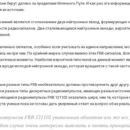
 они берут далеко за пределами Млечного Пути. И как раз эта информа
 их источник.
ожений является столкновение двух нейтронных звезд, формирующих ч
сти радиосигналов. Две сталкивающиеся нейтронные звезды, вероятн
енной.
ленных сигналов, особенно если учитывать их единое направление, мож
 ни при чем. По крайней мере в случае именно этих FRB-сигналов. Все 
атичные моменты. Наиболее вероятной гипотезой на данный момент явля
та вроде молодой нейтронной звезды, которая вращается с такой часто
мые разные типы FRB необязательно должны противоречить друг другу.
ться разные типы дискретных радиоимпульсов, имеющих разные источни
яющиеся радиоимпульсы FRB 121102 оказались шире, чем те, которые 
тв ученые пока не готовы дать уверенный ответ на вопрос об их реаль
оимпульсов FRB 121102 уникальным объектом или же вс
бом случае очень интересно выяснить и понять принцип