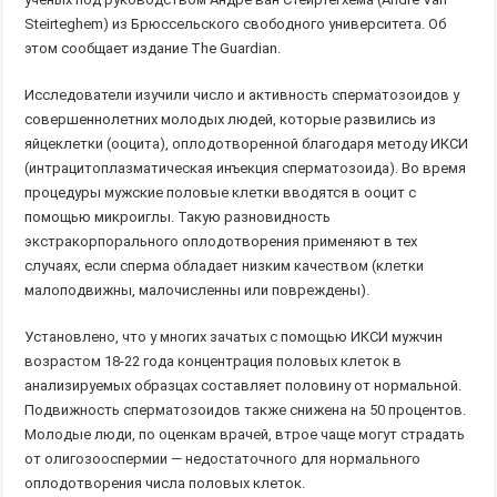
Steirteghem) из Брюссельского свободного университета. Об
этом сообщает издание The Guardian.
Исследователи изучили число и активность сперматозоидов у
совершеннолетних молодых людей, которые развились из
яйцеклетки (ооцита), оплодотворенной благодаря методу ИКСИ
(интрацитоплазматическая инъекция сперматозоида). Во время
процедуры мужские половые клетки вводятся в ооцит с
помощью микроиглы. Такую разновидность
экстракорпорального оплодотворения применяют в тех
случаях, если сперма обладает низким качеством (клетки
малоподвижны, малочисленны или повреждены).
Установлено, что у многих зачатых с помощью ИКСИ мужчин
возрастом 18-22 года концентрация половых клеток в
анализируемых образцах составляет половину от нормальной.
Подвижность сперматозоидов также снижена на 50 процентов.
Молодые люди, по оценкам врачей, втрое чаще могут страдать
от олигозооспермии — недостаточного для нормального
оплодотворения числа половых клеток.