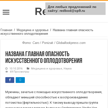
Для любых предложений по
Rei Red
сайту: redbod@cp9.ru
Главная
/
Медицина и здоровье
/
Названа главная опасность
искусственного оплодотворения
Фото: Caro / Ponizak / Globallookpress.com
Названа главная опасность
искусственного оплодотворения
10.10.2016
Медицина и здоровье
,
Наука
69 Просмотры
Мужчины, зачатые с помощью искусственного оплодотворения,
обладают меньшей способностью к воспроизведению
потомства (фертильностью). К такому выводу пришла группа
ученых под руководством Андре ван Стейртегхема (Andre Van