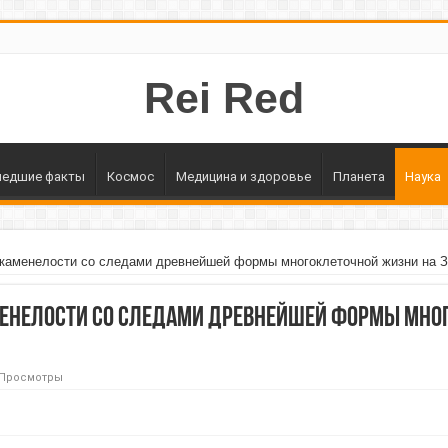
Rei Red
едшие факты
Космос
Медицина и здоровье
Планета
Наука
каменелости со следами древнейшей формы многоклеточной жизни на 
енелости со следами древнейшей формы мно
 Просмотры