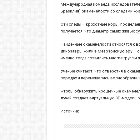
Международная команда исследователей
Бразилия) окаменелости со следами жиз
Эти следы – крохотные норы, проделанн
получается, что диаметр самих живых с
Найденные окаменелости относятся к вр
динозавры жили в Мезозойскую эру — от 
именно тогда появились многие группы 
Ученые считают, что отверстия в окам
породах и перемещались волнообразны
Чтобы обнаружить крошечные окаменело
лучей создает виртуальную 3D-модель о
Источник