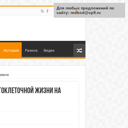
Для любых предложений по
сайту: redbod@cp9.ru
История
Разное
Видео
Земле
гоклеточной жизни на