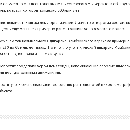
 совместно с палеонтологами Манчестерского университета обнаружи
ни, возраст которой примерно 500 млн. лет.
ые неизвестными живыми организмами. Диаметр отверстий составляет 
уществ еще меньше и примерно равен толщине человеческого волоса.
еменам так называемого Эдикарско-Кембрийского перехода примерно 5
230 до 65 млн. лет назад. По мнению ученых, эпоха Эдикарско-Кембри
животных, включая и ныне живущих.
енелостях проделали черви-нематоиды, напоминающие современных ас
ми поступательными движениями.
сти, ученые использовали технологию рентгеновской микротомографи
бъекта.