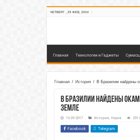
ЧЕТВЕРГ , 29 ФЕВ, 2024
Главная
Технологии и Гаджеты
Сумасш
Главная
/
История
/
В Бразилии найдены о
В Бразилии найдены окам
Земле
15.09.2017
История
,
Наука
291
Facebook
Telegram