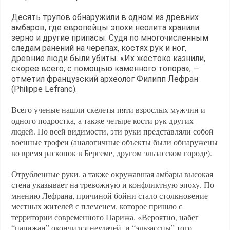
Десять трупов обнаружили в одном из древних
амбаров, где европейцы эпохи неолита хранили
зерно и другие припасы. Судя по многочисленным
следам ранений на черепах, костях рук и ног,
древние люди были убиты. «Их жестоко казнили,
скорее всего, с помощью каменного топора», —
отметил французский археолог Филипп Лефран
(Philippe Lefranc).
Всего ученые нашли скелеты пяти взрослых мужчин и
одного подростка, а также четыре кости рук других
людей. По всей видимости, эти руки представляли собой
военные трофеи (аналогичные объекты были обнаружены
во время раскопок в Бергеме, другом эльзасском городе).
Отрубленные руки, а также окружавшая амбары высокая
стена указывает на тревожную и конфликтную эпоху. По
мнению Лефрана, причиной бойни стало столкновение
местных жителей с племенем, которое пришло с
территории современного Парижа. «Вероятно, набег
“парижан” окончился неудачей, и “эльзассцы” того