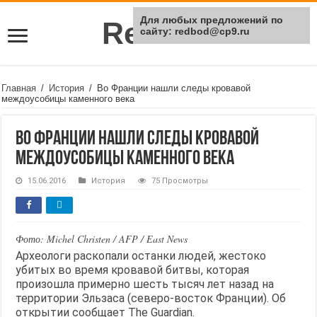
Для любых предложений по
Rei Red
сайту: redbod@cp9.ru
Главная
/
История
/
Во Франции нашли следы кровавой
междоусобицы каменного века
Во Франции нашли следы кровавой
междоусобицы каменного века
15.06.2016
История
75 Просмотры
Фото: Michel Christen / AFP / East News
Археологи раскопали останки людей, жестоко
убитых во время кровавой битвы, которая
произошла примерно шесть тысяч лет назад на
территории Эльзаса (северо-восток Франции). Об
открытии сообщает The Guardian.