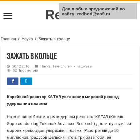
Для любых предложений по
Rei Red
сайту: redbod@cp9.ru
Главная
/
Наука
/
Зажать в кольце
Зажать в кольце
20.12.2016
Наука
,
Технологии и Гаджеты
52 Просмотры
Корейский реактор KSTAR установил мировой рекорд
удержания плазмы
На южнокорейском термоядерном реакторе KSTAR (Korean
Superconducting Tokamak Advanced Research) достигнут один из
мировых рекордов удержания плазмы. Разогретый до 50
миллионов градусов Цельсия, что в три раза горячее