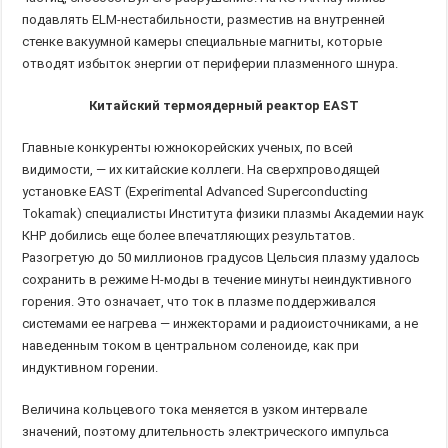
подавлять ELM-нестабильности, разместив на внутренней
стенке вакуумной камеры специальные магниты, которые
отводят избыток энергии от периферии плазменного шнура.
Китайский термоядерный реактор EAST
Главные конкуренты южнокорейских ученых, по всей
видимости, — их китайские коллеги. На сверхпроводящей
установке EAST (Experimental Advanced Superconducting
Tokamak) специалисты Института физики плазмы Академии наук
КНР добились еще более впечатляющих результатов.
Разогретую до 50 миллионов градусов Цельсия плазму удалось
сохранить в режиме H-моды в течение минуты неиндуктивного
горения. Это означает, что ток в плазме поддерживался
системами ее нагрева — инжекторами и радиоисточниками, а не
наведенным током в центральном соленоиде, как при
индуктивном горении.
Величина кольцевого тока меняется в узком интервале
значений, поэтому длительность электрического импульса