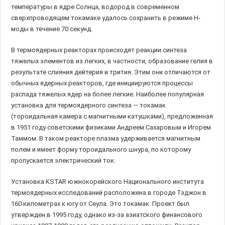
температуры в ядре Солнца, водород в современном
сверхпроводящем токамаке удалось сохранить в режиме H-
моды в течение 70 секунд.
В термоядерных реакторах происходят реакции синтеза
тяжелых элементов из легких, в частности, образование гелия в
результате слияния дейтерия и трития. Этим они отличаются от
обычных ядерных реакторов, где инициируются процессы
распада тяжелых ядер на более легкие. Наиболее популярная
установка для термоядерного синтеза — токамак
(тороидальная камера с магнитными катушками), предложенная
в 1951 году советскими физиками Андреем Сахаровым и Игорем
Таммом. В таком реакторе плазма удерживается магнитным
полем и имеет форму тороидального шнура, по которому
пропускается электрический ток.
Установка KSTAR южнокорейского Национального института
термоядерных исследований расположена в городе Тэджон в
160 километрах к югу от Сеула. Это токамак. Проект был
утвержден в 1995 году, однако из-за азиатского финансового