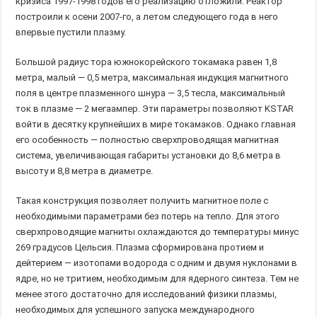
кризиса 1997-1998 годов его реализацию отложили. Реактор
построили к осени 2007-го, а летом следующего года в него
впервые пустили плазму.
Большой радиус тора южнокорейского токамака равен 1,8
метра, малый — 0,5 метра, максимальная индукция магнитного
поля в центре плазменного шнура — 3,5 тесла, максимальный
ток в плазме — 2 мегаампер. Эти параметры позволяют KSTAR
войти в десятку крупнейших в мире токамаков. Однако главная
его особенность — полностью сверхпроводящая магнитная
система, увеличивающая габариты установки до 8,6 метра в
высоту и 8,8 метра в диаметре.
Такая конструкция позволяет получить магнитное поле с
необходимыми параметрами без потерь на тепло. Для этого
сверхпроводящие магниты охлаждаются до температуры минус
269 градусов Цельсия. Плазма сформирована протием и
дейтерием — изотопами водорода с одним и двумя нуклонами в
ядре, но не тритием, необходимым для ядерного синтеза. Тем не
менее этого достаточно для исследований физики плазмы,
необходимых для успешного запуска международного