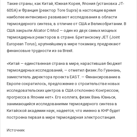
Такие страны, как Китай, Южная Корея, Япония (установка JT-
60SA) и Франция (реактор Tore Supra) в настоящее время
наиболее интенсивно развивают исследования в области
термоядерного синтеза, в отличие от США и Великобритании. В
США закрыли Alcator C-Mod — один из двух самых мощных
термоядерных реакторов в стране. Британскому JET (Joint
European Torus), крупнейшему в мире токамаку, предрекают
финансовые трудности из-за Brexit.
«Китай — единственная страна в мире, нарастившая бюджет
термоядерных исследований, — отметил физик Ло Гуаннань,
заместитель директора проекта EAST. — Финансирование в
Европе сократилось, предложение о строительстве новых
исследовательских центров в США отклонено Конгрессом,
прогресса в Японии нет». Его коллега, физик Вань Юаньси,
занимающийся исследованиями термоядерного синтеза в
Китайской академии наук, надеется, что именно в КНР будет
построена первая в мире термоядерная электростанция.
Источник