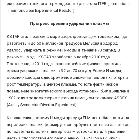
экспериментального термоядерного реактора ITER (International
Thermonuclear Experimental Reactor).
Прогресс времени удержания плазмы
KSTAR стал первым в мире сверхпроводящим токамаком, где
разогретый до 50 миллионов градусов Цельсия водород
удалось удержать в режиме H-моды в течение 70 секунд. В
режиме H-моды KSTAR заработал в ноябре 2010 года.
Постепенно, с 2011 года, южнокорейские физики нарастили
время удержания плазмы с 5,2 до 70 секунд. Режим H-моды,
обеспечивающий одновременное снижение тепловых потерь и
рост температуры в центре плазмы, то есть фактическое
повышение энергетического выхода установки, был выявлен в
1982 году в ходе экспериментов на немецком токамаке ASDEX
(Axially Symmetric Divertor Experiment).
К сожалению, режиму H-моды присущи ELM-нестабильности: на
периферии плазмы формируются турбулентности, из-за чего она
попадает на пластины дивертора — устройства для удаления
частиц, способствуя его разрушению. На KSTAR научились