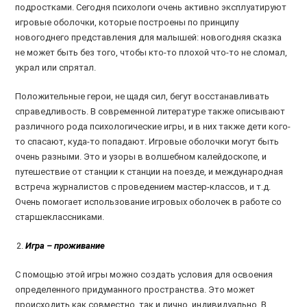
подростками. Сегодня психологи очень активно эксплуатируют
игровые оболочки, которые построены по принципу
новогоднего представления для малышей: новогодняя сказка
не может быть без того, чтобы кто-то плохой что-то не сломал,
украл или спрятал.
Положительные герои, не щадя сил, бегут восстанавливать
справедливость. В современной литературе также описывают
различного рода психологические игры, и в них также дети кого-
то спасают, куда-то попадают. Игровые оболочки могут быть
очень разными. Это и узоры в волшебном калейдоскопе, и
путешествие от станции к станции на поезде, и международная
встреча журналистов с проведением мастер-классов, и т.д.
Очень помогает использование игровых оболочек в работе со
старшеклассниками.
Игра – проживание
С помощью этой игры можно создать условия для освоения
определенного придуманного пространства. Это может
происходить как совместно, так и лично, индивидуально. В