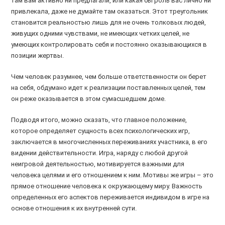
там вам активно ни предлагали, или какая бы роль вас лично ни
привлекала, даже не думайте там оказаться. Этот треугольник
становится реальностью лишь для не очень толковых людей,
живущих одними чувствами, не имеющих четких целей, не
умеющих контролировать себя и постоянно оказывающихся в
позиции жертвы.
Чем человек разумнее, чем больше ответственности он берет
на себя, обдумано идет к реализации поставленных целей, тем
он реже оказывается в этом сумасшедшем доме.
Подводя итого, можно сказать, что главное положение,
которое определяет сущность всех психологических игр,
заключается в многочисленных переживаниях участника, в его
видении действительности. Игра, наряду с любой другой
неигровой деятельностью, мотивируется важными для
человека целями и его отношением к ним. Мотивы же игры – это
прямое отношение человека к окружающему миру. Важность
определенных его аспектов переживается индивидом в игре на
основе отношения к их внутренней сути.