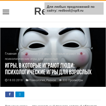
Для любых предложений по
Rei Red
сайту: redbod@cp9.ru
Главная
/
Психология
/
Игры, в которые играют люди:
психологические игры для взрослых
Игры, в которые играют люди:
психологические игры для взрослых
18.03.2018
Психология
,
Разное
333 Просмотры