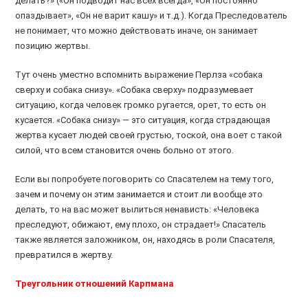
делать?» («Он подводит нас всех всегда», «Он постоянно
опаздывает», «Он не варит кашу» и т.д.). Когда Преследователь
не понимает, что можно действовать иначе, он занимает
позицию жертвы.
Тут очень уместно вспомнить выражение Перлза «собака
сверху и собака снизу». «Собака сверху» подразумевает
ситуацию, когда человек громко ругается, орет, то есть он
кусается. «Собака снизу» — это ситуация, когда страдающая
жертва кусает людей своей грустью, тоской, она воет с такой
силой, что всем становится очень больно от этого.
Если вы попробуете поговорить со Спасателем на тему того,
зачем и почему он этим занимается и стоит ли вообще это
делать, то на вас может вылиться ненависть: «Человека
преследуют, обижают, ему плохо, он страдает!» Спасатель
также является заложником, он, находясь в роли Спасателя,
превратился в жертву.
Треугольник отношений Карпмана