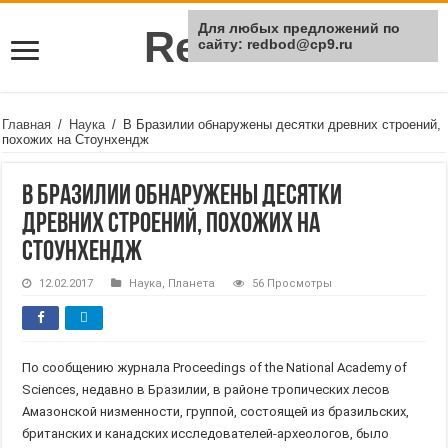
Для любых предложений по
Rei Red
сайту: redbod@cp9.ru
Главная
/
Наука
/
В Бразилии обнаружены десятки древних строений,
похожих на Стоунхендж
В Бразилии обнаружены десятки
древних строений, похожих на
Стоунхендж
12.02.2017
Наука
,
Планета
56 Просмотры
По сообщению журнала Proceedings of the National Academy of
Sciences, недавно в Бразилии, в районе тропических лесов
Амазонской низменности, группой, состоящей из бразильских,
британских и канадских исследователей-археологов, было