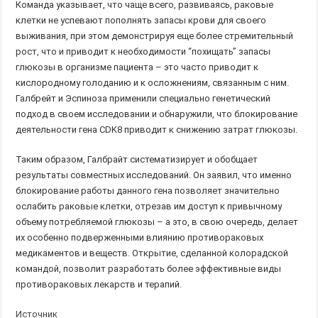
Команда указывает, что чаще всего, развиваясь, раковые
клетки не успевают пополнять запасы крови для своего
выживания, при этом демонстрируя еще более стремительный
рост, что и приводит к необходимости “похищать” запасы
глюкозы в организме пациента – это часто приводит к
кислородному голоданию и к осложнениям, связанным с ним.
Галбрейт и Эспиноза применили специально генетический
подход в своем исследовании и обнаружили, что блокирование
деятельности гена CDK8 приводит к снижению затрат глюкозы.
Таким образом, Галбрайт систематизирует и обобщает
результаты совместных исследований. Он заявил, что именно
блокирование работы данного гена позволяет значительно
ослабить раковые клетки, отрезав им доступ к привычному
объему потребляемой глюкозы – а это, в свою очередь, делает
их особенно подверженными влиянию противораковых
медикаментов и веществ. Открытие, сделанной колорадской
командой, позволит разработать более эффективные виды
противораковых лекарств и терапий.
Источник