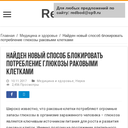
Для любых предложений по
Rei Red
сайту: redbod@cp9.ru
Главная
/
Медицина и здоровье
/
Найден новый способ блокировать
потребление глюкозы раковыми клетками
Найден новый способ блокировать
потребление глюкозы раковыми
клетками
10.11.2017
Медицина и здоровье
,
Наука
2,456 Просмотры
Широко известно, что раковые клетки потребляют огромные
запасы глюкозы в организме зараженного человека – глюкоза
является ключевым источником питания для роста и развития
раковых клеток. Именно поэтому на протяжении длительного