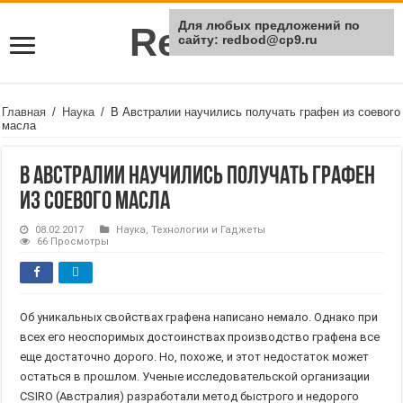
Для любых предложений по
Rei Red
сайту: redbod@cp9.ru
Главная
/
Наука
/
В Австралии научились получать графен из соевого
масла
В Австралии научились получать графен
из соевого масла
08.02.2017
Наука
,
Технологии и Гаджеты
66 Просмотры
Об уникальных свойствах графена написано немало. Однако при
всех его неоспоримых достоинствах производство графена все
еще достаточно дорого. Но, похоже, и этот недостаток может
остаться в прошлом. Ученые исследовательской организации
CSIRO (Австралия) разработали метод быстрого и недорого