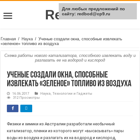
Для любых предложений по
Rei Red
сайту: redbod@cp9.ru
Главная
/
Наука
/
Ученые создали окна, способные извлекать
«зеленое» топливо из воздуха
Схема работы нового катализатора, способного извлекать воду и
разлагать ее на водород и кислород
Ученые создали окна, способные
извлекать «зеленое» топливо из воздуха
16.06.2017
Наука
,
Технологии и Гаджеты
312 Просмотры
Физики и химики из Австралии разработали необычный
катализатор, пленки из которого могут «высасывать» пары
воды из воздуха и разлагать их на водород и кислород,