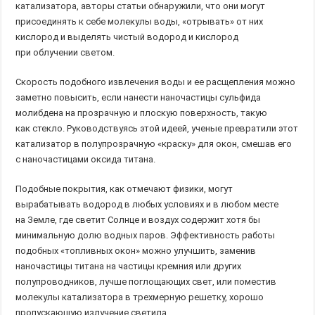
катализатора, авторы статьи обнаружили, что они могут
присоединять к себе молекулы воды, «отрывать» от них
кислород и выделять чистый водород и кислород
при облучении светом.
Скорость подобного извлечения воды и ее расщепления можно
заметно повысить, если нанести наночастицы сульфида
молибдена на прозрачную и плоскую поверхность, такую
как стекло. Руководствуясь этой идеей, ученые превратили этот
катализатор в полупрозрачную «краску» для окон, смешав его
с наночастицами оксида титана.
Подобные покрытия, как отмечают физики, могут
вырабатывать водород в любых условиях и в любом месте
на Земле, где светит Солнце и воздух содержит хотя бы
минимальную долю водных паров. Эффективность работы
подобных «топливных окон» можно улучшить, заменив
наночастицы титана на частицы кремния или других
полупроводников, лучше поглощающих свет, или поместив
молекулы катализатора в трехмерную решетку, хорошо
пропускающую излучение светила.