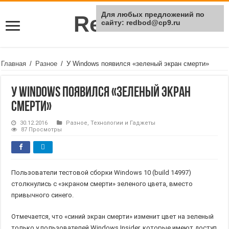
Для любых предложений по
Rei Red
сайту: redbod@cp9.ru
Главная
/
Разное
/
У Windows появился «зеленый экран смерти»
У Windows появился «зеленый экран
смерти»
30.12.2016
Разное
,
Технологии и Гаджеты
87 Просмотры
Пользователи тестовой сборки Windows 10 (build 14997)
столкнулись с «экраном смерти» зеленого цвета, вместо
привычного синего.
Отмечается, что «синий экран смерти» изменит цвет на зеленый
только у пользователей Windows Insider, которые имеют доступ