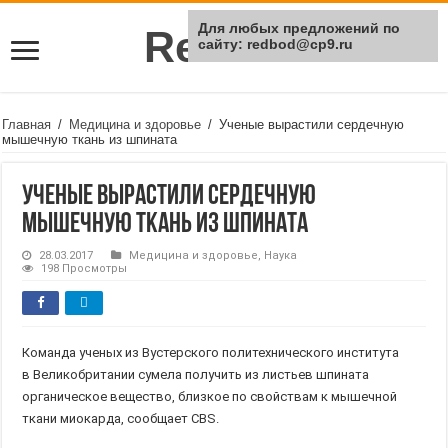
Для любых предложений по
Rei Red
сайту: redbod@cp9.ru
Главная
/
Медицина и здоровье
/
Ученые вырастили сердечную
мышечную ткань из шпината
Ученые вырастили сердечную
мышечную ткань из шпината
28.03.2017
Медицина и здоровье
,
Наука
198 Просмотры
Команда ученых из Вустерского политехнического института
в Великобритании сумела получить из листьев шпината
органическое вещество, близкое по свойствам к мышечной
ткани миокарда, сообщает CBS.