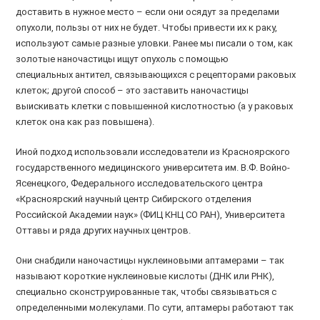
доставить в нужное место – если они осядут за пределами
опухоли, пользы от них не будет. Чтобы привести их к раку,
используют самые разные уловки. Ранее мы писали о том, как
золотые наночастицы ищут опухоль с помощью
специальных антител, связывающихся с рецепторами раковых
клеток; другой способ – это заставить наночастицы
выискивать клетки с повышенной кислотностью (а у раковых
клеток она как раз повышена).
Иной подход использовали исследователи из Красноярского
государственного медицинского университета им. В.Ф. Войно-
Ясенецкого, Федерального исследовательского центра
«Красноярский научный центр Сибирского отделения
Российской Академии наук» (ФИЦ КНЦ СО РАН), Университета
Оттавы и ряда других научных центров.
Они снабдили наночастицы нуклеиновыми аптамерами – так
называют короткие нуклеиновые кислоты (ДНК или РНК),
специально сконструированные так, чтобы связываться с
определенными молекулами. По сути, аптамеры работают так