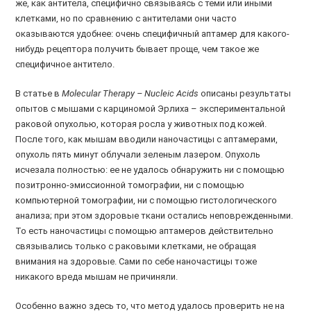
же, как антитела, специфично связываясь с теми или иными
клетками, но по сравнению с антителами они часто
оказываются удобнее: очень специфичный аптамер для какого-
нибудь рецептора получить бывает проще, чем такое же
специфичное антитело.
В статье в
Molecular Therapy – Nucleic Acids
описаны результаты
опытов с мышами с карциномой Эрлиха – экспериментальной
раковой опухолью, которая росла у животных под кожей.
После того, как мышам вводили наночастицы с аптамерами,
опухоль пять минут облучали зеленым лазером. Опухоль
исчезала полностью: ее не удалось обнаружить ни с помощью
позитронно-эмиссионной томографии, ни с помощью
компьютерной томографии, ни с помощью гистологического
анализа; при этом здоровые ткани остались неповрежденными.
То есть наночастицы с помощью аптамеров действительно
связывались только с раковыми клетками, не обращая
внимания на здоровые. Сами по себе наночастицы тоже
никакого вреда мышам не причиняли.
Особенно важно здесь то, что метод удалось проверить не на