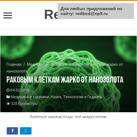
Для любых предложений по
Rei Red
сайту: redbod@cp9.ru
Главная
/
Медицина и здоровье
/
Раковым клеткам жарко от
нанозолота
Раковым клеткам жарко от нанозолота
04.02.2018
Медицина и здоровье
,
Наука
,
Технологии и Гаджеты
325 Просмотры
Золотые наночастицы под микроскопом.