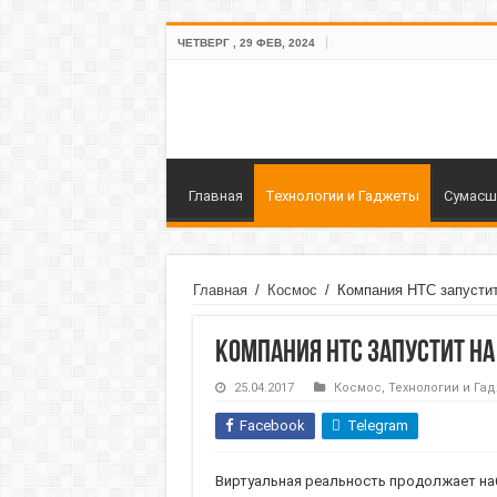
ЧЕТВЕРГ , 29 ФЕВ, 2024
Главная
Технологии и Гаджеты
Сумасш
Главная
/
Космос
/
Компания HTC запустит
Компания HTC запустит на
25.04.2017
Космос
,
Технологии и Га
Facebook
Telegram
Виртуальная реальность продолжает наб