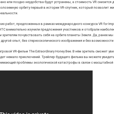
ано или поздно неудобства будут устранены, а стоимость VR снизится 
колоземную орбиту первый в истории VR-спутник, который позволит ж
реальности.
их работ, предложенных в рамках международного конкурса VR for Imp
HTC внимательно изучили предложения участников и отобрали наиболее
зрителям почувствовать себя на орбите планеты Земля. Да, ранее мы 
о другой опыт, без стереоскопического изображения и без возможности
ровой VR-фильм The Extraordinary Honey Bee. В нём зритель сможет ув
дет немало приключений. Трейлер будущего фильма вы можете увидеть 
однимающий проблемы экологической катастрофы в связи с масштабной