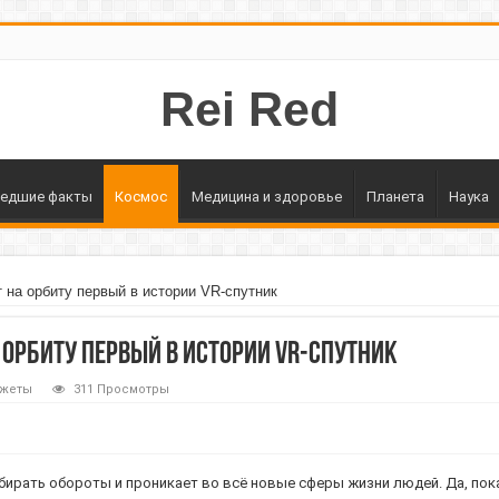
Rei Red
едшие факты
Космос
Медицина и здоровье
Планета
Наука
 на орбиту первый в истории VR-спутник
 орбиту первый в истории VR-спутник
джеты
311 Просмотры
ирать обороты и проникает во всё новые сферы жизни людей. Да, пока 