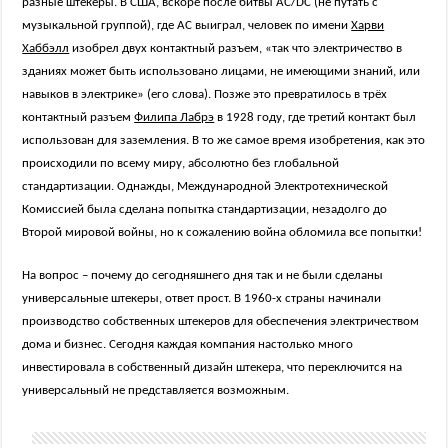
разные штекеры. В США, вскоре после битвы AC/DC (не путать с
музыкальной группой), где AC выиграл, человек по имени
Харви
Хаббэлл
изобрел двух контактный разъем, «так что электричество в
зданиях может быть использовано лицами, не имеющими знаний, или
навыков в электрике» (его слова). Позже это превратилось в трёх
контактный разъем
Филипа Лабрэ
в 1928 году, где третий контакт был
использован для заземления. В то же самое время изобретения, как это
происходили по всему миру, абсолютно без глобальной
стандартизации. Однажды, Международной Электротехнической
Комиссией была сделана попытка стандартизации, незадолго до
Второй мировой войны, но к сожалению война обломила все попытки!
На вопрос – почему до сегодняшнего дня так и не были сделаны
универсальные штекеры, ответ прост. В 1960-х страны начинали
производство собственных штекеров для обеспечения электричеством
дома и бизнес. Сегодня каждая компания настолько много
инвестировала в собственный дизайн штекера, что переключится на
универсальный не представляется возможным.