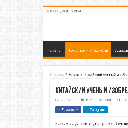
ЧЕТВЕРГ , 29 ФЕВ, 2024
Главная
Технологии и Гаджеты
Сумасш
Главная
/
Наука
/
Китайский ученый изобре
Китайский ученый изобре
07.02.2017
Наука
,
Технологии и Гадж
Facebook
Telegram
Китайский ученый Хоу Силунь изобрел но