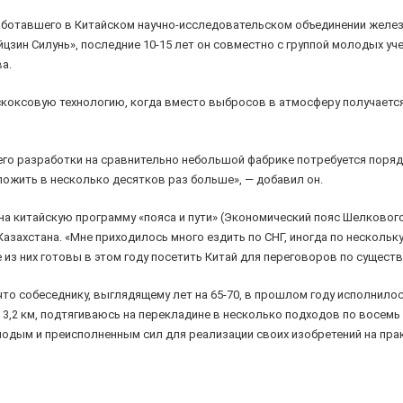
ботавшего в Китайском научно-исследовательском объединении железа
зин Силунь», последние 10-15 лет он совместно с группой молодых уче
а.
коксовую технологию, когда вместо выбросов в атмосферу получается
его разработки на сравнительно небольшой фабрике потребуется порядка
ложить в несколько десятков раз больше», — добавил он.
а китайскую программу «пояса и пути» (Экономический пояс Шелкового п
Казахстана. «Мне приходилось много ездить по СНГ, иногда по нескольку
из них готовы в этом году посетить Китай для переговоров по существу
то собеседнику, выглядящему лет на 65-70, в прошлом году исполнилос
,2 км, подтягиваюсь на перекладине в несколько подходов по восемь р
лодым и преисполненным сил для реализации своих изобретений на прак