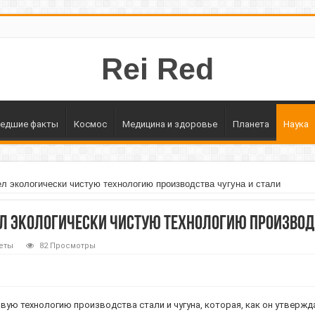
Rei Red
едшие факты
Космос
Медицина и здоровье
Планета
Наука
л экологически чистую технологию производства чугуна и стали
л экологически чистую технологию производс
еты
82 Просмотры
вую технологию производства стали и чугуна, которая, как он утвержда