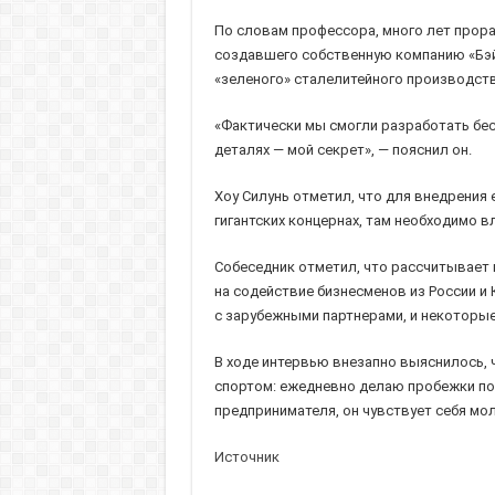
По словам профессора, много лет прора
создавшего собственную компанию «Бэйц
«зеленого» сталелитейного производств
«Фактически мы смогли разработать бес
деталях — мой секрет», — пояснил он.
Хоу Силунь отметил, что для внедрения 
гигантских концернах, там необходимо в
Собеседник отметил, что рассчитывает н
на содействие бизнесменов из России и 
с зарубежными партнерами, и некоторые 
В ходе интервью внезапно выяснилось, ч
спортом: ежедневно делаю пробежки по 3
предпринимателя, он чувствует себя мо
Источник