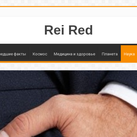
Rei Red
едшие факты
Космос
Медицина и здоровье
Планета
Наука