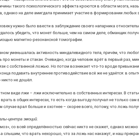
ичины такого психологического эффекта кроются в области мозга, на
а, однако на деле амигдала принимает участие в формировании любых 
овеку нужно было ввести в заблуждение своего напарника относительн
 удалось убедить, что монет больше, чем на самом деле, обманщик пол
мощью магнитно-резонансной томографии.
ном уменьшалась активность миндалевидного тела, причём, что любоп
 про монеты и стакан. Очевидно, когда человек врёт в первый раз, ми
язи с собственной ложью. Но потом возникает что-то вроде привыкания
конца подавить внутреннее противодействие всё же не удаётся: в оп
о никто не дошёл.
ятном виде лжи – лжи исключительно в собственных интересах. В стать
рать в общих интересах, то есть когда выгоду получал не только сам в
ом случае врал больше и охотнее – скорее всего, потому, что ложь полу
алы-центра эмоций.
ормоз», со всей определённостью сейчас никто не скажет, однако можн
а слышим, что врать нехорошо, что за ложь нас накажут, и наш прекра