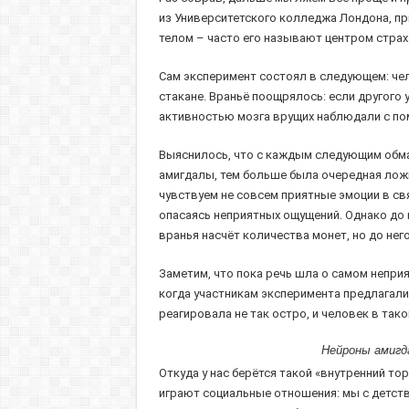
из Университетского колледжа Лондона, пр
телом – часто его называют центром страх
Сам эксперимент состоял в следующем: чел
стакане. Враньё поощрялось: если другого
активностью мозга врущих наблюдали с по
Выяснилось, что с каждым следующим обма
амигдалы, тем больше была очередная ложь
чувствуем не совсем приятные эмоции в св
опасаясь неприятных ощущений. Однако до 
вранья насчёт количества монет, но до нег
Заметим, что пока речь шла о самом непри
когда участникам эксперимента предлагали в
реагировала не так остро, и человек в так
Нейроны амигд
Откуда у нас берётся такой «внутренний т
играют социальные отношения: мы с детств