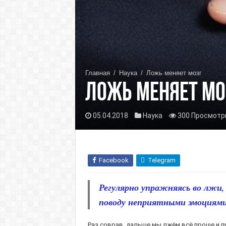
Главная
/
Наука
/
Ложь меняет мозг
Ложь меняет мо
05.04.2018
Наука
300 Просмотр
Facebook
Telegram
Регулярно упражняясь во лжи,
поводу неприятными эмоциями
Раз соврав, дальше мы лжём всё проще и п