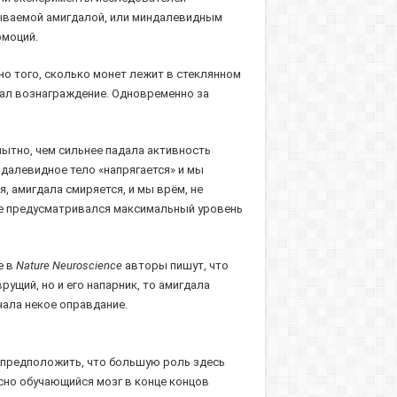
зываемой амигдалой, или миндалевидным
эмоций.
о того, сколько монет лежит в стеклянном
учал вознаграждение. Одновременно за
ытно, чем сильнее падала активность
ндалевидное тело «напрягается» и мы
, амигдала смиряется, и мы врём, не
ыте предусматривался максимальный уровень
е в
Nature Neuroscience
авторы пишут, что
рущий, но и его напарник, то амигдала
чала некое оправдание.
о предположить, что большую роль здесь
сно обучающийся мозг в конце концов