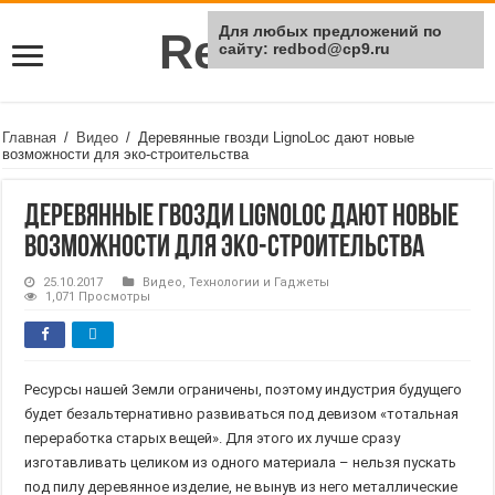
Для любых предложений по
Rei Red
сайту: redbod@cp9.ru
Главная
/
Видео
/
Деревянные гвозди LignoLoc дают новые
возможности для эко-строительства
Деревянные гвозди LignoLoc дают новые
возможности для эко-строительства
25.10.2017
Видео
,
Технологии и Гаджеты
1,071 Просмотры
Ресурсы нашей Земли ограничены, поэтому индустрия будущего
будет безальтернативно развиваться под девизом «тотальная
переработка старых вещей». Для этого их лучше сразу
изготавливать целиком из одного материала – нельзя пускать
под пилу деревянное изделие, не вынув из него металлические