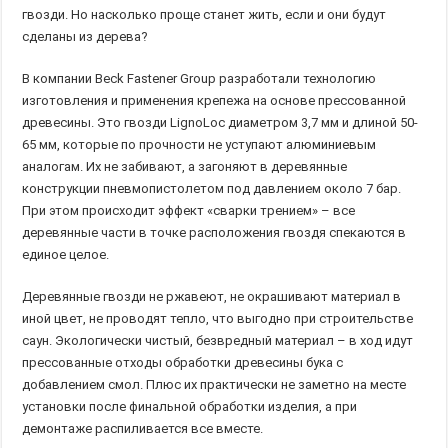
гвозди. Но насколько проще станет жить, если и они будут
сделаны из дерева?
В компании Beck Fastener Group разработали технологию
изготовления и применения крепежа на основе прессованной
древесины. Это гвозди LignoLoc диаметром 3,7 мм и длиной 50-
65 мм, которые по прочности не уступают алюминиевым
аналогам. Их не забивают, а загоняют в деревянные
конструкции пневмопистолетом под давлением около 7 бар.
При этом происходит эффект «сварки трением» – все
деревянные части в точке расположения гвоздя спекаются в
единое целое.
Деревянные гвозди не ржавеют, не окрашивают материал в
иной цвет, не проводят тепло, что выгодно при строительстве
саун. Экологически чистый, безвредный материал – в ход идут
прессованные отходы обработки древесины бука с
добавлением смол. Плюс их практически не заметно на месте
установки после финальной обработки изделия, а при
демонтаже распиливается все вместе.