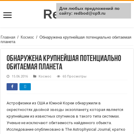
Для любых предложений по
Rei Red
сайту: redbod@cp9.ru
Главная
/
Космос
/
Обнаружена крупнейшая потенциально обитаемая
планета
Обнаружена крупнейшая потенциально
обитаемая планета
15.06.2016
Космос
65 Просмотры
Астрофизики из США и Южной Кореи обнаружили в
окрестностях
двойной звезды
экзопланету, которая является
крупнейшим из известных спутников в такого типа системах.
Ученые не исключают обитаемость найденного объекта.
Исследование опубликовано в The Astrophysical Journal, кратко