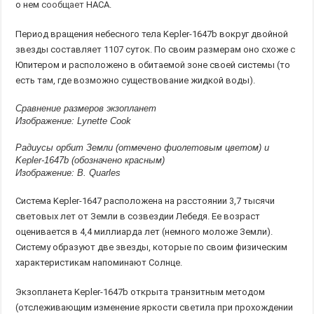
о нем
сообщает
НАСА.
Период вращения небесного тела Kepler-1647b вокруг двойной
звезды составляет 1107 суток. По своим размерам оно схоже с
Юпитером и расположено в обитаемой зоне своей системы (то
есть там, где возможно существование жидкой воды).
Сравнение размеров экзопланет
Изображение: Lynette Cook
Радиусы орбит Земли (отмечено фиолетовым цветом) и
Kepler-1647b (обозначено красным)
Изображение: B. Quarles
Система Kepler-1647 расположена на расстоянии 3,7 тысячи
световых лет от Земли в созвездии Лебедя. Ее возраст
оценивается в 4,4 миллиарда лет (немного моложе Земли).
Систему образуют две звезды, которые по своим физическим
характеристикам напоминают Солнце.
Экзопланета Kepler-1647b открыта транзитным методом
(отслеживающим изменение яркости светила при прохождении