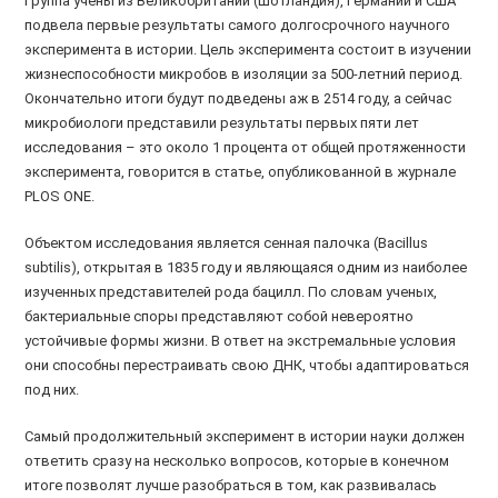
Группа учены из Великобритании (Шотландия), Германии и США
подвела первые результаты самого долгосрочного научного
эксперимента в истории. Цель эксперимента состоит в изучении
жизнеспособности микробов в изоляции за 500-летний период.
Окончательно итоги будут подведены аж в 2514 году, а сейчас
микробиологи представили результаты первых пяти лет
исследования – это около 1 процента от общей протяженности
эксперимента, говорится в статье,
опубликованной
в журнале
PLOS ONE
.
Объектом исследования является сенная палочка (
Bacillus
subtilis
), открытая в 1835 году и являющаяся одним из наиболее
изученных представителей рода бацилл. По словам ученых,
бактериальные споры представляют собой невероятно
устойчивые формы жизни. В ответ на экстремальные условия
они способны перестраивать свою ДНК, чтобы адаптироваться
под них.
Самый продолжительный эксперимент в истории науки должен
ответить сразу на несколько вопросов, которые в конечном
итоге позволят лучше разобраться в том, как развивалась