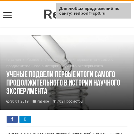
Для любых предложений по
Rei Red
сайту: redbod@cp9.ru
Главная
/
Разное
/
Ученые подвели первые итоги самого
продолжительного в истории научного эксперимента
Ученые подвели первые итоги самого
продолжительного в истории научного
эксперимента
30.01.2019
Разное
702 Просмотры