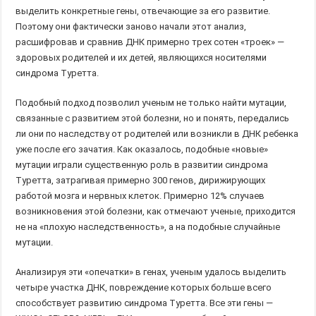
выделить конкретные гены, отвечающие за его развитие.
Поэтому они фактически заново начали этот анализ,
расшифровав и сравнив ДНК примерно трех сотен «троек» —
здоровых родителей и их детей, являющихся носителями
синдрома Туретта.
Подобный подход позволил ученым не только найти мутации,
связанные с развитием этой болезни, но и понять, передались
ли они по наследству от родителей или возникли в ДНК ребенка
уже после его зачатия. Как оказалось, подобные «новые»
мутации играли существенную роль в развитии синдрома
Туретта, затрагивая примерно 300 генов, дирижирующих
работой мозга и нервных клеток. Примерно 12% случаев
возникновения этой болезни, как отмечают ученые, приходится
не на «плохую наследственность», а на подобные случайные
мутации.
Анализируя эти «опечатки» в генах, ученым удалось выделить
четыре участка ДНК, повреждение которых больше всего
способствует развитию синдрома Туретта. Все эти гены —