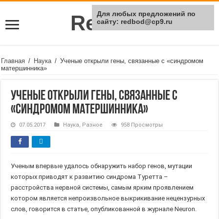
Для любых предложений по
Rei Red
сайту: redbod@cp9.ru
Главная
/
Наука
/
Ученые открыли гены, связанные с «синдромом
матершинника»
Ученые открыли гены, связанные с
«синдромом матершинника»
07.05.2017
Наука
,
Разное
958 Просмотры
Ученым впервые удалось обнаружить набор генов, мутации
которых приводят к развитию синдрома Туретта –
расстройства нервной системы, самым ярким проявлением
котором является непроизвольное выкрикивание нецензурных
слов, говорится в статье, опубликованной в журнале Neuron.