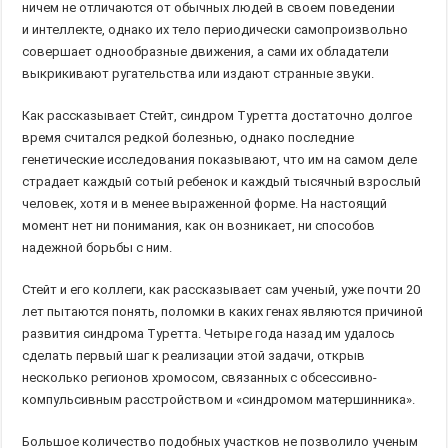
ничем не отличаются от обычных людей в своем поведении
и интеллекте, однако их тело периодически самопроизвольно
совершает однообразные движения, а сами их обладатели
выкрикивают ругательства или издают странные звуки.
Как рассказывает Стейт, синдром Туретта достаточно долгое
время считался редкой болезнью, однако последние
генетические исследования показывают, что им на самом деле
страдает каждый сотый ребенок и каждый тысячный взрослый
человек, хотя и в менее выраженной форме. На настоящий
момент нет ни понимания, как он возникает, ни способов
надежной борьбы с ним.
Стейт и его коллеги, как рассказывает сам ученый, уже почти 20
лет пытаются понять, поломки в каких генах являются причиной
развития синдрома Туретта. Четыре года назад им удалось
сделать первый шаг к реализации этой задачи, открыв
несколько регионов хромосом, связанных с обсессивно-
компульсивным расстройством и «синдромом матершинника».
Большое количество подобных участков не позволило ученым