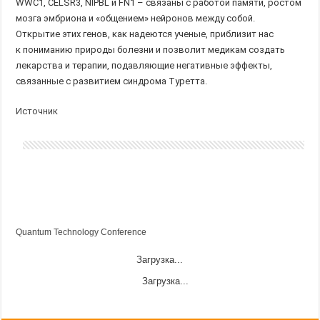
WWC1, CELSR3, NIPBL и FN1 – связаны с работой памяти, ростом
мозга эмбриона и «общением» нейронов между собой.
Открытие этих генов, как надеются ученые, приблизит нас
к пониманию природы болезни и позволит медикам создать
лекарства и терапии, подавляющие негативные эффекты,
связанные с развитием синдрома Туретта.
Источник
Quantum Technology Conference
Загрузка...
Загрузка...