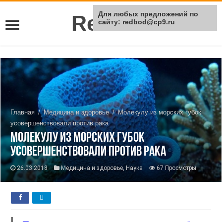
Для любых предложений по
Rei Red
сайту: redbod@cp9.ru
Главная
/
Медицина и здоровье
/
Молекулу из морских губок
усовершенствовали против рака
Молекулу из морских губок
усовершенствовали против рака
26.03.2018
Медицина и здоровье
,
Наука
67 Просмотры