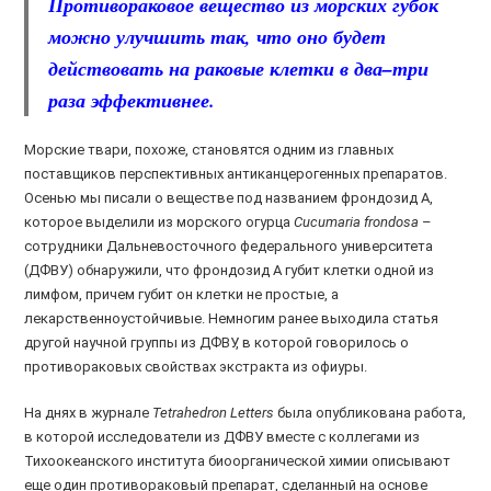
Противораковое вещество из морских губок
можно улучшить так, что оно будет
действовать на раковые клетки в два–три
раза эффективнее.
Морские твари, похоже, становятся одним из главных
поставщиков перспективных антиканцерогенных препаратов.
Осенью мы писали о веществе под названием фрондозид А,
которое выделили из морского огурца
Cucumaria frondosa
–
сотрудники Дальневосточного федерального университета
(ДФВУ) обнаружили, что фрондозид А губит клетки одной из
лимфом, причем губит он клетки не простые, а
лекарственноустойчивые. Немногим ранее выходила статья
другой научной группы из ДФВУ, в которой говорилось о
противораковых свойствах экстракта из офиуры.
На днях в журнале
Tetrahedron Letters
была опубликована работа,
в которой исследователи из ДФВУ вместе с коллегами из
Тихоокеанского института биоорганической химии описывают
еще один противораковый препарат, сделанный на основе