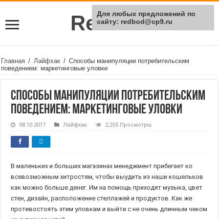
Для любых предложений по
Rei Red
сайту: redbod@cp9.ru
Главная
/
Лайфхак
/
Способы манипуляции потребительским
поведением: маркетинговые уловки
Способы манипуляции потребительским
поведением: маркетинговые уловки
08.10.2017
Лайфхак
2,255 Просмотры
В маленьких и больших магазинах менеджмент прибегает ко
всевозможным хитростям, чтобы выудить из наши кошельков
как можно больше денег. Им на помощь приходят музыка, цвет
стен, дизайн, расположение стеллажей и продуктов. Как же
противостоять этим уловкам и выйти с не очень длинным чеком